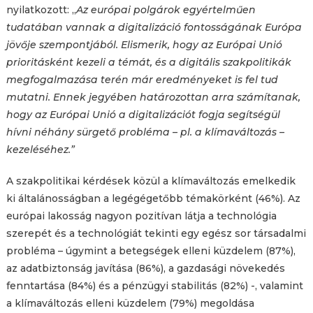
nyilatkozott: „
Az európai polgárok egyértelműen
tudatában vannak a digitalizáció fontosságának Európa
jövője szempontjából. Elismerik, hogy az Európai Unió
prioritásként kezeli a témát, és a digitális szakpolitikák
megfogalmazása terén már eredményeket is fel tud
mutatni. Ennek jegyében határozottan arra számítanak,
hogy az Európai Unió a digitalizációt fogja segítségül
hívni néhány sürgető probléma – pl. a klímaváltozás –
kezeléséhez.”
A szakpolitikai kérdések közül a klímaváltozás emelkedik
ki általánosságban a legégégetőbb témakörként (46%). Az
európai lakosság nagyon pozitívan látja a technológia
szerepét és a technológiát tekinti egy egész sor társadalmi
probléma – úgymint a betegségek elleni küzdelem (87%),
az adatbiztonság javítása (86%), a gazdasági növekedés
fenntartása (84%) és a pénzügyi stabilitás (82%) -, valamint
a klímaváltozás elleni küzdelem (79%) megoldása