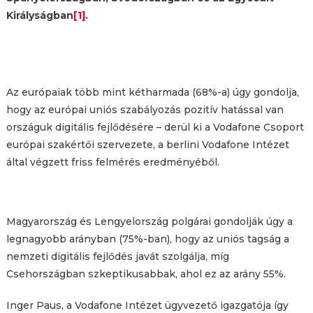
Királyságban
[1]
.
Az európaiak több mint kétharmada (68%-a) úgy gondolja,
hogy az európai uniós szabályozás pozitív hatással van
országuk digitális fejlődésére – derül ki a Vodafone Csoport
európai szakértői szervezete, a berlini Vodafone Intézet
által végzett friss felmérés eredményéből.
Magyarország és Lengyelország polgárai gondolják úgy a
legnagyobb arányban (75%-ban), hogy az uniós tagság a
nemzeti digitális fejlődés javát szolgálja, míg
Csehországban szkeptikusabbak, ahol ez az arány 55%.
Inger Paus, a Vodafone Intézet ügyvezető igazgatója így