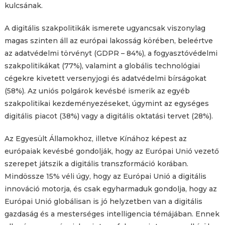
kulcsának.
A digitális szakpolitikák ismerete ugyancsak viszonylag
magas szinten áll az európai lakosság körében, beleértve
az adatvédelmi törvényt (GDPR – 84%), a fogyasztóvédelmi
szakpolitikákat (77%), valamint a globális technológiai
cégekre kivetett versenyjogi és adatvédelmi bírságokat
(58%). Az uniós polgárok kevésbé ismerik az egyéb
szakpolitikai kezdeményezéseket, úgymint az egységes
digitális piacot (38%) vagy a digitális oktatási tervet (28%).
Az Egyesült Államokhoz, illetve Kínához képest az
európaiak kevésbé gondolják, hogy az Európai Unió vezető
szerepet játszik a digitális transzformáció korában.
Mindössze 15% véli úgy, hogy az Európai Unió a digitális
innováció motorja, és csak egyharmaduk gondolja, hogy az
Európai Unió globálisan is jó helyzetben van a digitális
gazdaság és a mesterséges intelligencia témájában. Ennek