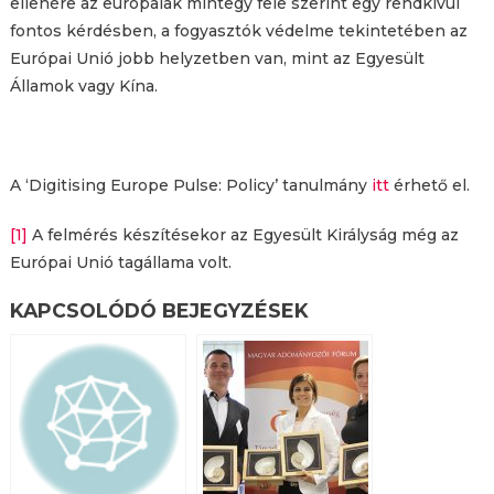
ellenére az európaiak mintegy fele szerint egy rendkívül
fontos kérdésben, a fogyasztók védelme tekintetében az
Európai Unió jobb helyzetben van, mint az Egyesült
Államok vagy Kína.
A ‘Digitising Europe Pulse: Policy’ tanulmány
itt
érhető el.
[1]
A felmérés készítésekor az Egyesült Királyság még az
Európai Unió tagállama volt.
KAPCSOLÓDÓ BEJEGYZÉSEK