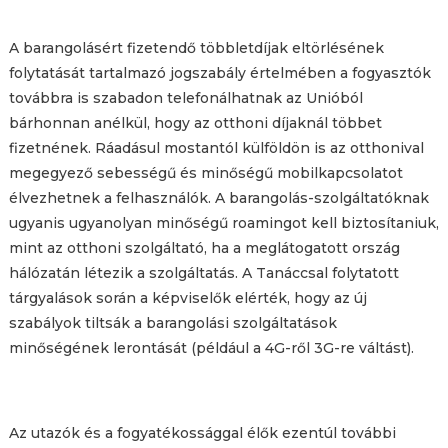
A barangolásért fizetendő többletdíjak eltörlésének
folytatását tartalmazó jogszabály értelmében a fogyasztók
továbbra is szabadon telefonálhatnak az Unióból
bárhonnan anélkül, hogy az otthoni díjaknál többet
fizetnének. Ráadásul mostantól külföldön is az otthonival
megegyező sebességű és minőségű mobilkapcsolatot
élvezhetnek a felhasználók. A barangolás-szolgáltatóknak
ugyanis ugyanolyan minőségű roamingot kell biztosítaniuk,
mint az otthoni szolgáltató, ha a meglátogatott ország
hálózatán létezik a szolgáltatás. A Tanáccsal folytatott
tárgyalások során a képviselők elérték, hogy az új
szabályok tiltsák a barangolási szolgáltatások
minőségének lerontását (például a 4G-ről 3G-re váltást).
Az utazók és a fogyatékossággal élők ezentúl további