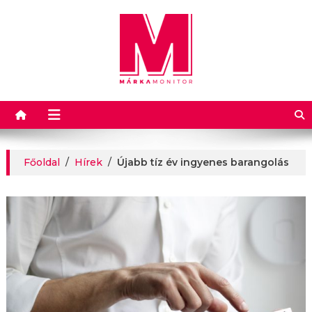
Márkamonitor
Főoldal
/
Hírek
/
Újabb tíz év ingyenes barangolás