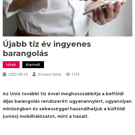
Újabb tíz év ingyenes
barangolás
Hírek
Kiemelt
2022-03-25
Kovacs Geza
1123
Az Unió további tíz évvel meghosszabbítja a belföldi
díjas barangolás rendszerét: ugyanannyiért, ugyanolyan
minőségben és sebességgel használhatjuk a külföldi
(uniós) mobilhálózatot, mint a hazait.