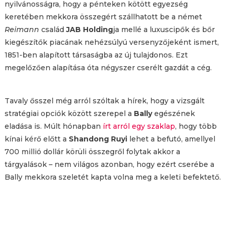
nyilvánosságra, hogy a pénteken kötött egyezség
keretében mekkora összegért szállhatott be a német
Reimann
család
JAB Holding
ja mellé a luxuscipők és bőr
kiegészítők piacának nehézsúlyú versenyzőjeként ismert,
1851-ben alapított társaságba az új tulajdonos. Ezt
megelőzően alapítása óta négyszer cserélt gazdát a cég.
Tavaly ősszel még arról szóltak a hírek, hogy a vizsgált
stratégiai opciók között szerepel a
Bally
egészének
eladása is. Múlt hónapban
írt arról egy szaklap
, hogy több
kínai kérő előtt a
Shandong Ruyi
lehet a befutó, amellyel
700 millió dollár körüli összegről folytak akkor a
tárgyalások – nem világos azonban, hogy ezért cserébe a
Bally mekkora szeletét kapta volna meg a keleti befektető.