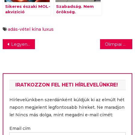
Sikeres északi MOL-
Szabadság. Nem
akvizíció
örökség.
adás-vétel
kína
luxus
Bejegyzés
Legyen malacod! – virtuális hízlalás, valódi disznótor
Olimpiai kisokos hivatkozáshoz
navigáció
IRATKOZZON FEL HETI HÍRLEVELÜNKRE!
Hírlevelünkben szerdánként küldjük ki az elmúlt hét
napon megjelent legfontosabb híreket. Ne maradjon
le! Nincs más dolga, mint megadni e-mail címét:
Email cím