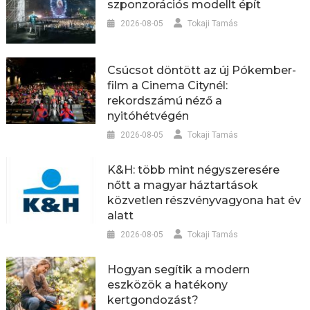
szponzorációs modellt épít
2026-08-05
Tokaji Tamás
Csúcsot döntött az új Pókember-
film a Cinema Citynél:
rekordszámú néző a
nyitóhétvégén
2026-08-05
Tokaji Tamás
K&H: több mint négyszeresére
nőtt a magyar háztartások
közvetlen részvényvagyona hat év
alatt
2026-08-05
Tokaji Tamás
Hogyan segítik a modern
eszközök a hatékony
kertgondozást?