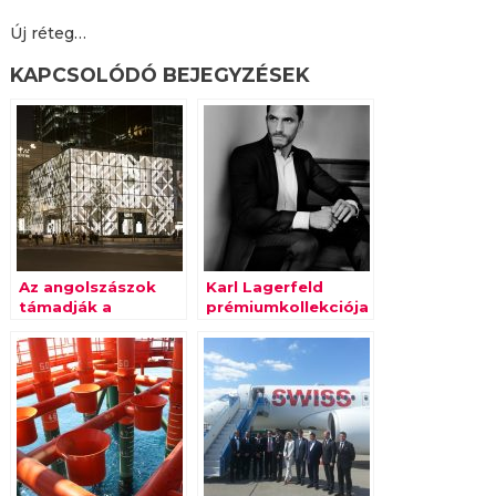
Új réteg…
KAPCSOLÓDÓ BEJEGYZÉSEK
Az angolszászok
Karl Lagerfeld
támadják a
prémiumkollekciója
kontinentális
Budapesten
márkákat