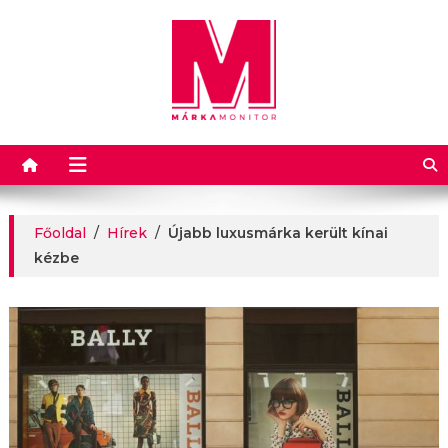
Márkamonitor
Főoldal
/
Hírek
/
Újabb luxusmárka került kínai
kézbe