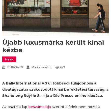
Újabb luxusmárka került kínai
kézbe
Hírek
2018-02-09
Márkamonitor
993
A Bally International AG új többségi tulajdonosa a
divatágazatra szakosodott kínai befektetési társaság, a
Shandiong Ruyi lett – írja a Die Presse online kiadása.
Az osztrák lap
beszámolója
szerint a felek nem hozták