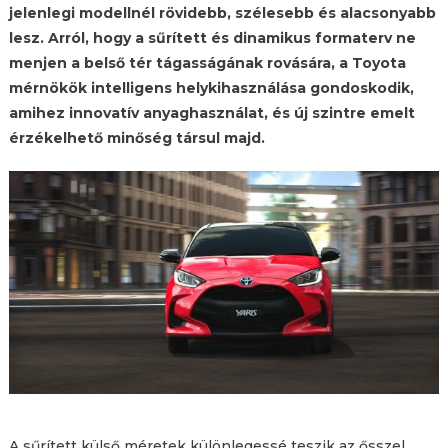
jelenlegi modellnél rövidebb, szélesebb és alacsonyabb
lesz. Arról, hogy a sűrített és dinamikus formaterv ne
menjen a belső tér tágasságának rovására, a Toyota
mérnökök intelligens helykihasználása gondoskodik,
amihez innovatív anyaghasználat, és új szintre emelt
érzékelhető minőség társul majd.
A sűrített külső méretek különlegessé teszik az ősszel