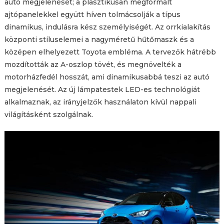
autó megjelenését; a plasztikusan megformált
ajtópanelekkel együtt híven tolmácsolják a típus
dinamikus, indulásra kész személyiségét. Az orrkialakítás
központi stíluselemei a nagyméretű hűtőmaszk és a
középen elhelyezett Toyota embléma. A tervezők hátrébb
mozdították az A-oszlop tövét, és megnövelték a
motorházfedél hosszát, ami dinamikusabbá teszi az autó
megjelenését. Az új lámpatestek LED-es technológiát
alkalmaznak, az irányjelzők használaton kívül nappali
világításként szolgálnak.