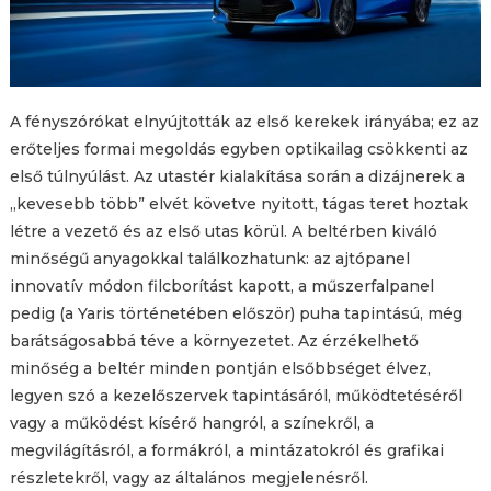
A fényszórókat elnyújtották az első kerekek irányába; ez az
erőteljes formai megoldás egyben optikailag csökkenti az
első túlnyúlást. Az utastér kialakítása során a dizájnerek a
„kevesebb több” elvét követve nyitott, tágas teret hoztak
létre a vezető és az első utas körül. A beltérben kiváló
minőségű anyagokkal találkozhatunk: az ajtópanel
innovatív módon filcborítást kapott, a műszerfalpanel
pedig (a Yaris történetében először) puha tapintású, még
barátságosabbá téve a környezetet. Az érzékelhető
minőség a beltér minden pontján elsőbbséget élvez,
legyen szó a kezelőszervek tapintásáról, működtetéséről
vagy a működést kísérő hangról, a színekről, a
megvilágításról, a formákról, a mintázatokról és grafikai
részletekről, vagy az általános megjelenésről.