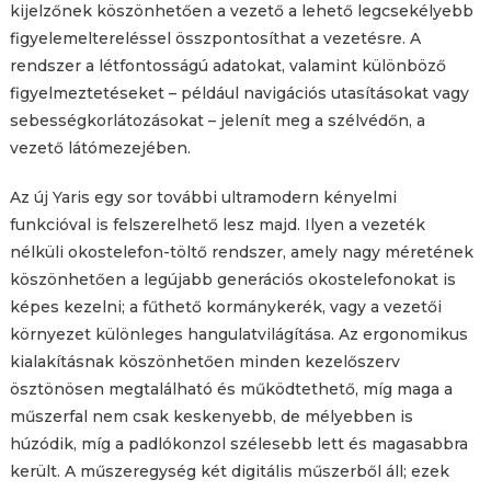
kijelzőnek köszönhetően a vezető a lehető legcsekélyebb
figyelemeltereléssel összpontosíthat a vezetésre. A
rendszer a létfontosságú adatokat, valamint különböző
figyelmeztetéseket – például navigációs utasításokat vagy
sebességkorlátozásokat – jelenít meg a szélvédőn, a
vezető látómezejében.
Az új Yaris egy sor további ultramodern kényelmi
funkcióval is felszerelhető lesz majd. Ilyen a vezeték
nélküli okostelefon-töltő rendszer, amely nagy méretének
köszönhetően a legújabb generációs okostelefonokat is
képes kezelni; a fűthető kormánykerék, vagy a vezetői
környezet különleges hangulatvilágítása. Az ergonomikus
kialakításnak köszönhetően minden kezelőszerv
ösztönösen megtalálható és működtethető, míg maga a
műszerfal nem csak keskenyebb, de mélyebben is
húzódik, míg a padlókonzol szélesebb lett és magasabbra
került. A műszeregység két digitális műszerből áll; ezek