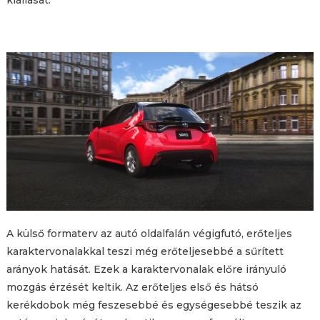
A külső formaterv az autó oldalfalán végigfutó, erőteljes
karaktervonalakkal teszi még erőteljesebbé a sűrített
arányok hatását. Ezek a karaktervonalak előre irányuló
mozgás érzését keltik. Az erőteljes első és hátsó
kerékdobok még feszesebbé és egységesebbé teszik az