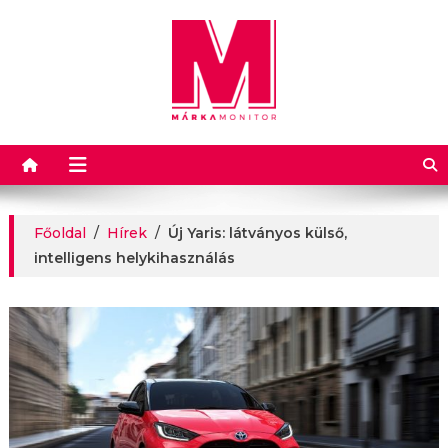
Márkamonitor
Főoldal
/
Hírek
/
Új Yaris: látványos külső,
intelligens helykihasználás