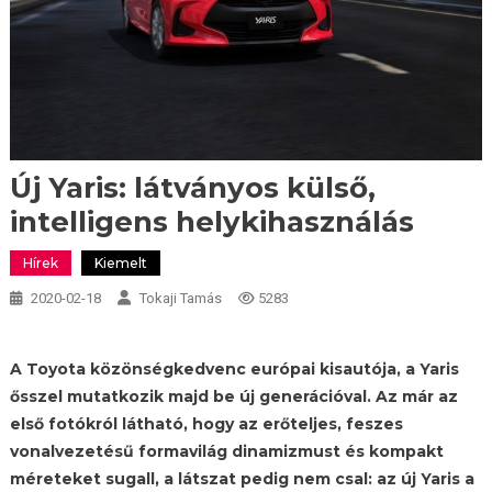
Új Yaris: látványos külső,
intelligens helykihasználás
Hírek
Kiemelt
2020-02-18
Tokaji Tamás
5283
A Toyota közönségkedvenc európai kisautója, a Yaris
ősszel mutatkozik majd be új generációval. Az már az
első fotókról látható, hogy az erőteljes, feszes
vonalvezetésű formavilág dinamizmust és kompakt
méreteket sugall, a látszat pedig nem csal: az új Yaris a