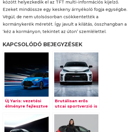
között helyezkedik el az TFT multi-információs kijelző.
Ezeket mindössze egy keskeny árnyékoló fogja egységbe.
Végül, de nem utolsósorban csökkentették a
kormánykerék méretét. Így javult a kilátás, összhangban a
‘kéz a kormányon, tekintet az úton’ szemlélettel.
KAPCSOLÓDÓ BEJEGYZÉSEK
Új Yaris: vezetési
Brutálisan erős
élményre fejlesztve
utcai sportverzió is
lesz a Yarisból