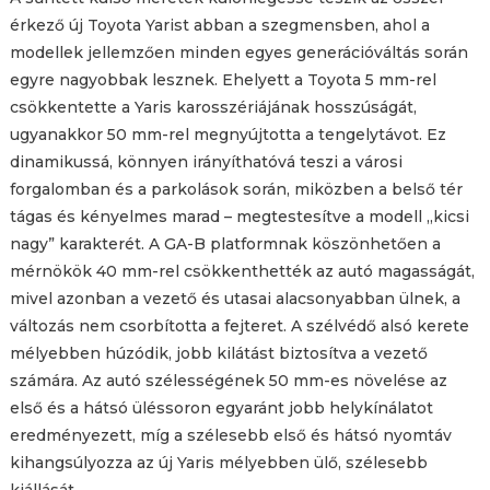
érkező új Toyota Yarist abban a szegmensben, ahol a
modellek jellemzően minden egyes generációváltás során
egyre nagyobbak lesznek. Ehelyett a Toyota 5 mm-rel
csökkentette a Yaris karosszériájának hosszúságát,
ugyanakkor 50 mm-rel megnyújtotta a tengelytávot. Ez
dinamikussá, könnyen irányíthatóvá teszi a városi
forgalomban és a parkolások során, miközben a belső tér
tágas és kényelmes marad – megtestesítve a modell „kicsi
nagy” karakterét. A GA-B platformnak köszönhetően a
mérnökök 40 mm-rel csökkenthették az autó magasságát,
mivel azonban a vezető és utasai alacsonyabban ülnek, a
változás nem csorbította a fejteret. A szélvédő alsó kerete
mélyebben húzódik, jobb kilátást biztosítva a vezető
számára. Az autó szélességének 50 mm-es növelése az
első és a hátsó üléssoron egyaránt jobb helykínálatot
eredményezett, míg a szélesebb első és hátsó nyomtáv
kihangsúlyozza az új Yaris mélyebben ülő, szélesebb
kiállását.