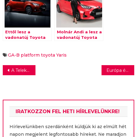
Ettől lesz a
Molnár Andi a lesz a
vadonatúj Toyota
vadonatúj Toyota
Yaris a világ
Yaris
legbiztonságosabb
márkanagykövete
kisautója
GA-B platform
toyota
Yaris
Bejegyzés
A Telekom új székházában avatták újra Puskás Tivadar szobrát
Európa évente 500 milliárd euró értékű energiát pazarol el
navigáció
IRATKOZZON FEL HETI HÍRLEVELÜNKRE!
Hírlevelünkben szerdánként küldjük ki az elmúlt hét
napon megjelent legfontosabb híreket. Ne maradjon