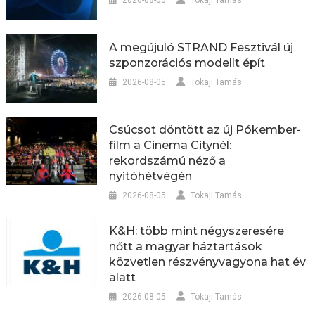
2026-08-05
Tokaji Tamás
A megújuló STRAND Fesztivál új
szponzorációs modellt épít
2026-08-05
Tokaji Tamás
Csúcsot döntött az új Pókember-
film a Cinema Citynél:
rekordszámú néző a
nyitóhétvégén
2026-08-05
Tokaji Tamás
K&H: több mint négyszeresére
nőtt a magyar háztartások
közvetlen részvényvagyona hat év
alatt
2026-08-05
Tokaji Tamás