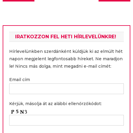
navigáció
IRATKOZZON FEL HETI HÍRLEVELÜNKRE!
Hírlevelünkben szerdánként küldjük ki az elmúlt hét
napon megjelent legfontosabb híreket. Ne maradjon
le! Nincs más dolga, mint megadni e-mail címét:
Email cím
Kérjük, másolja át az alábbi ellenőrzőkódot: