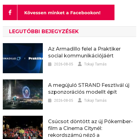
LEGUTÓBBI BEJEGYZÉSEK
Az Armadillo felel a Praktiker
social kommunikációjáért
2026-08-05
Tokaji Tamás
A megújuló STRAND Fesztivál új
szponzorációs modellt épít
2026-08-05
Tokaji Tamás
Csúcsot döntött az új Pókember-
film a Cinema Citynél:
rekordszámú néző a