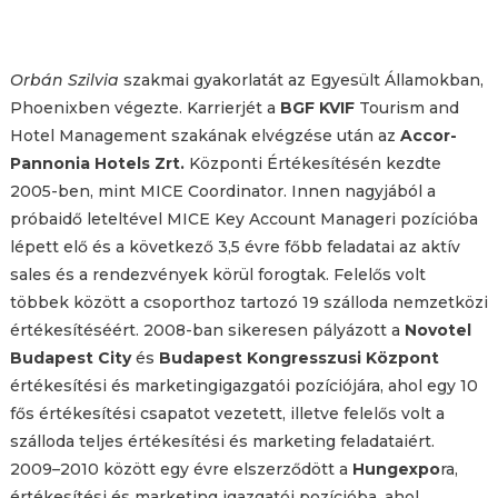
Orbán Szilvia
szakmai gyakorlatát az Egyesült Államokban,
Phoenixben végezte. Karrierjét a
BGF KVIF
Tourism and
Hotel Management szakának elvégzése után az
Accor-
Pannonia Hotels Zrt.
Központi Értékesítésén kezdte
2005-ben, mint MICE Coordinator. Innen nagyjából a
próbaidő leteltével MICE Key Account Manageri pozícióba
lépett elő és a következő 3,5 évre főbb feladatai az aktív
sales és a rendezvények körül forogtak. Felelős volt
többek között a csoporthoz tartozó 19 szálloda nemzetközi
értékesítéséért. 2008-ban sikeresen pályázott a
Novotel
Budapest City
és
Budapest Kongresszusi Központ
értékesítési és marketingigazgatói pozíciójára, ahol egy 10
fős értékesítési csapatot vezetett, illetve felelős volt a
szálloda teljes értékesítési és marketing feladataiért.
2009–2010 között egy évre elszerződött a
Hungexpo
ra,
értékesítési és marketing igazgatói pozícióba, ahol