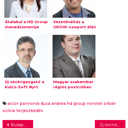
Átalakul a HD Group
Vezetőváltás a
menedzsmentje
GROW-csoport élén
Új vezérigazgató a
Magyar szakember
Kulcs-Soft Nyrt.
régiós pozícióban
élén
accor pannonia
duca andrea
hd group
novotel
orbán
szilvia
terjeszkedés
Bejegyzés
Budapest legjobb szórakozóhelyeit díjazta a Heineken
Új termékcsaládot dobott piacra a Cornexi