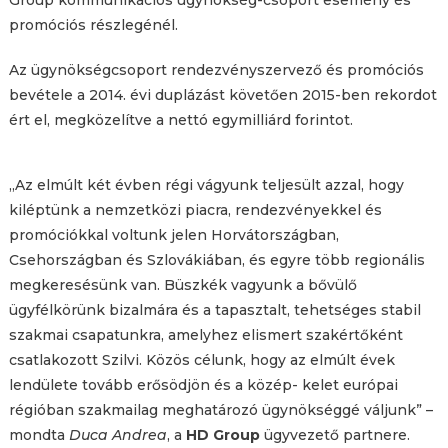
Group kommunikációs ügynökség-csoport esemény és
promóciós részlegénél.
Az ügynökségcsoport rendezvényszervező és promóciós
bevétele a 2014. évi duplázást követően 2015-ben rekordot
ért el, megközelítve a nettó egymilliárd forintot.
„Az elmúlt két évben régi vágyunk teljesült azzal, hogy
kiléptünk a nemzetközi piacra, rendezvényekkel és
promóciókkal voltunk jelen Horvátországban,
Csehországban és Szlovákiában, és egyre több regionális
megkeresésünk van. Büszkék vagyunk a bővülő
ügyfélkörünk bizalmára és a tapasztalt, tehetséges stabil
szakmai csapatunkra, amelyhez elismert szakértőként
csatlakozott Szilvi. Közös célunk, hogy az elmúlt évek
lendülete tovább erősödjön és a közép- kelet európai
régióban szakmailag meghatározó ügynökséggé váljunk” –
mondta
Duca Andrea
, a
HD Group
ügyvezető partnere.