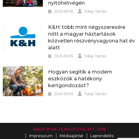
nyitóhétvégén
2026-08-05
Tokaji Tamás
K&H: több mint négyszeresére
nőtt a magyar háztartások
közvetlen részvényvagyona hat év
alatt
2026-08-05
Tokaji Tamás
Hogyan segítik a modern
eszközök a hatékony
kertgondozást?
2026-08-05
Tokaji Tamás
MADE BY RK-TEAM DIGITAL KFT. 2018
Impresszum
Médiaajánlat
Laprendelés