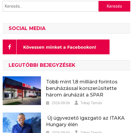
Keresés:
SOCIAL MEDIA
LEGUTÓBBI BEJEGYZÉSEK
Több mint 1,8 milliárd forintos
beruházással korszerűsítette
három áruházát a SPAR
2026-08-06
Tokaji Tamás
Új ügyvezető igazgató az ITAKA
Hungary élén
2026-08-06
Tokaji Tamás