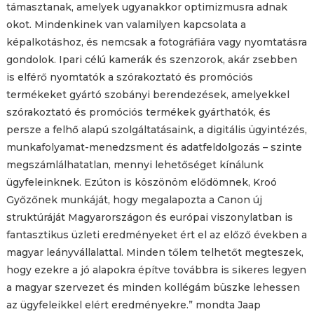
támasztanak, amelyek ugyanakkor optimizmusra adnak
okot. Mindenkinek van valamilyen kapcsolata a
képalkotáshoz, és nemcsak a fotográfiára vagy nyomtatásra
gondolok. Ipari célú kamerák és szenzorok, akár zsebben
is elférő nyomtatók a szórakoztató és promóciós
termékeket gyártó szobányi berendezések, amelyekkel
szórakoztató és promóciós termékek gyárthatók, és
persze a felhő alapú szolgáltatásaink, a digitális ügyintézés,
munkafolyamat-menedzsment és adatfeldolgozás – szinte
megszámlálhatatlan, mennyi lehetőséget kínálunk
ügyfeleinknek. Ezúton is köszönöm elődömnek, Kroó
Győzőnek munkáját, hogy megalapozta a Canon új
struktúráját Magyarországon és európai viszonylatban is
fantasztikus üzleti eredményeket ért el az előző években a
magyar leányvállalattal. Minden tőlem telhetőt megteszek,
hogy ezekre a jó alapokra építve továbbra is sikeres legyen
a magyar szervezet és minden kollégám büszke lehessen
az ügyfeleikkel elért eredményekre.” mondta Jaap