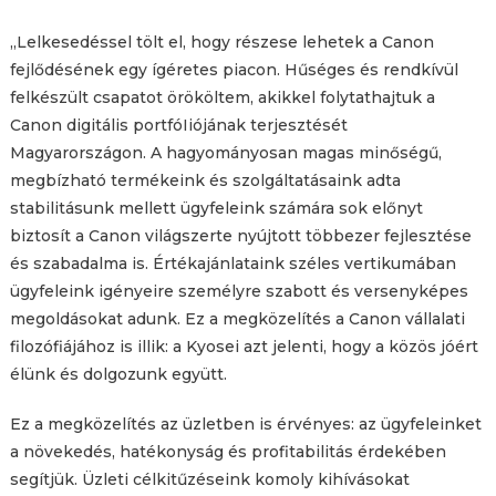
„Lelkesedéssel tölt el, hogy részese lehetek a Canon
fejlődésének egy ígéretes piacon. Hűséges és rendkívül
felkészült csapatot örököltem, akikkel folytathajtuk a
Canon digitális portfóIiójának terjesztését
Magyarországon. A hagyományosan magas minőségű,
megbízható termékeink és szolgáltatásaink adta
stabilitásunk mellett ügyfeleink számára sok előnyt
biztosít a Canon világszerte nyújtott többezer fejlesztése
és szabadalma is. Értékajánlataink széles vertikumában
ügyfeleink igényeire személyre szabott és versenyképes
megoldásokat adunk. Ez a megközelítés a Canon vállalati
filozófiájához is illik: a Kyosei azt jelenti, hogy a közös jóért
élünk és dolgozunk együtt.
Ez a megközelítés az üzletben is érvényes: az ügyfeleinket
a növekedés, hatékonyság és profitabilitás érdekében
segítjük. Üzleti célkitűzéseink komoly kihívásokat