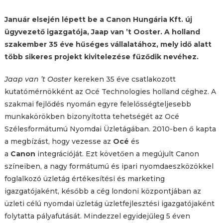
Január elsején lépett be a Canon Hungária Kft. új
ügyvezető igazgatója, Jaap van ’t Ooster. A holland
szakember 35 éve hűséges vállalatához, mely idő alatt
több sikeres projekt kivitelezése fűződik nevéhez.
Jaap van ’t Ooster
kereken 35 éve csatlakozott
kutatómérnökként az Océ Technologies holland céghez. A
szakmai fejlődés nyomán egyre felelősségteljesebb
munkakörökben bizonyította tehetségét az Océ
Szélesformátumú Nyomdai Üzletágában. 2010-ben ő kapta
a megbízást, hogy vezesse az
Océ
és
a
Canon
integrációját. Ezt követően a megújult Canon
színeiben, a nagy formátumú és ipari nyomdaeszközökkel
foglalkozó üzletág értékesítési és marketing
igazgatójaként, később a cég londoni központjában az
üzleti célú nyomdai üzletág üzletfejlesztési igazgatójaként
folytatta pályafutását. Mindezzel egyidejűleg 5 éven