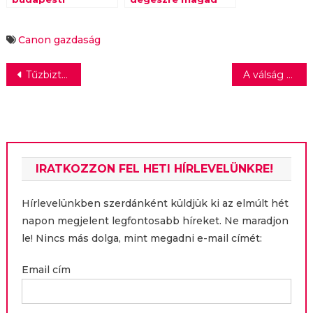
kamarának
Canon
gazdaság
Bejegyzés
Tűzbiztos adomány
A válság előtti szinten a hazai reklámköltés
navigáció
IRATKOZZON FEL HETI HÍRLEVELÜNKRE!
Hírlevelünkben szerdánként küldjük ki az elmúlt hét
napon megjelent legfontosabb híreket. Ne maradjon
le! Nincs más dolga, mint megadni e-mail címét:
Email cím