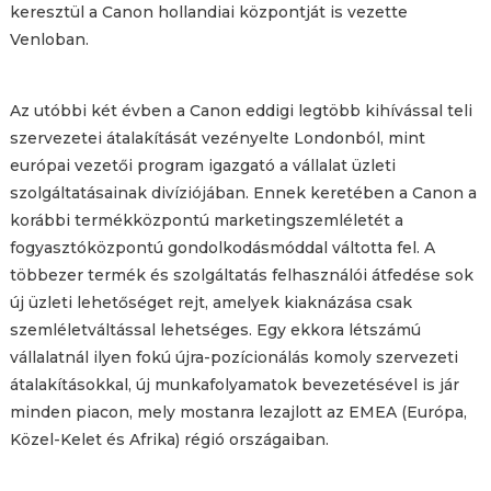
keresztül a Canon hollandiai központját is vezette
Venloban.
Az utóbbi két évben a Canon eddigi legtöbb kihívással teli
szervezetei átalakítását vezényelte Londonból, mint
európai vezetői program igazgató a vállalat üzleti
szolgáltatásainak divíziójában. Ennek keretében a Canon a
korábbi termékközpontú marketingszemléletét a
fogyasztóközpontú gondolkodásmóddal váltotta fel. A
többezer termék és szolgáltatás felhasználói átfedése sok
új üzleti lehetőséget rejt, amelyek kiaknázása csak
szemléletváltással lehetséges. Egy ekkora létszámú
vállalatnál ilyen fokú újra-pozícionálás komoly szervezeti
átalakításokkal, új munkafolyamatok bevezetésével is jár
minden piacon, mely mostanra lezajlott az EMEA (Európa,
Közel-Kelet és Afrika) régió országaiban.