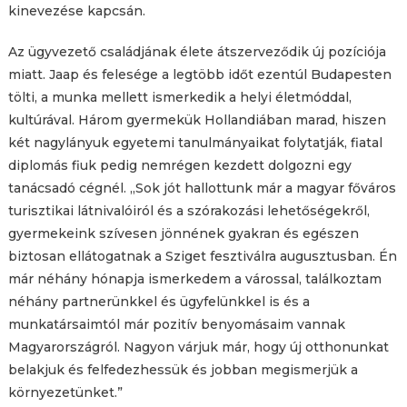
kinevezése kapcsán.
Az ügyvezető családjának élete átszerveződik új pozíciója
miatt. Jaap és felesége a legtöbb időt ezentúl Budapesten
tölti, a munka mellett ismerkedik a helyi életmóddal,
kultúrával. Három gyermekük Hollandiában marad, hiszen
két nagylányuk egyetemi tanulmányaikat folytatják, fiatal
diplomás fiuk pedig nemrégen kezdett dolgozni egy
tanácsadó cégnél. „Sok jót hallottunk már a magyar főváros
turisztikai látnivalóiról és a szórakozási lehetőségekről,
gyermekeink szívesen jönnének gyakran és egészen
biztosan ellátogatnak a Sziget fesztiválra augusztusban. Én
már néhány hónapja ismerkedem a várossal, találkoztam
néhány partnerünkkel és ügyfelünkkel is és a
munkatársaimtól már pozitív benyomásaim vannak
Magyarországról. Nagyon várjuk már, hogy új otthonunkat
belakjuk és felfedezhessük és jobban megismerjük a
környezetünket.”