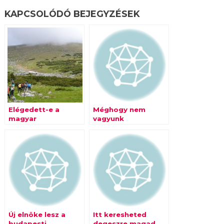
KAPCSOLÓDÓ BEJEGYZÉSEK
Elégedett-e a
Méghogy nem
magyar
vagyunk
munkavállaló?
tehetséges
nemzet?
Új elnöke lesz a
Itt keresheted
budapesti
degeszre magad