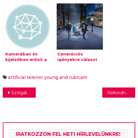
árbevételt vár 2018-
ban
Kamerában és
Generációs
kijelzőben erősít a
igényekre választ
Telenor
adó ajánlatokkal
készül a Telenor a
karácsonyra
artificial
telenor
young and rubicam
Bejegyzés
Szolgáltatóközpont lesz a jövő benzinkútja
Rekordnyereséget ért el a Fiat Chrysler
navigáció
IRATKOZZON FEL HETI HÍRLEVELÜNKRE!