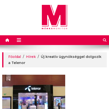
Márkamonitor
Főoldal
/
Hírek
/
Új kreatív ügynökséggel dolgozik
a Telenor