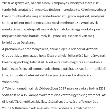
2018-as igényekre, hanem a helyi kampányok lebonyolítására kiírt
tenderfolyamatát is új megközelítésben menedzselte. Közel negyedéves
közös munka előzte meg a tenderbriefet az ügynökségekkel, amelynek
során a Telenor marketingcsapata megismerhette az ügynökségek
munkatársait, az elképzelt munkafolyamatokat és egy workshopon
még azt is kipróbálhatták, melyik ügynökségi csapattal van meg
leginkább az összhang.
A próbamunka eredményeként január elején a Telenor az Artificial
Groupot bízta meg azzal, hogy lássa el a helyi fejlesztésű kampányainak
kreatív ügynökségi feladatait. A két évre szóló megbízás elsősorban a
különleges és egyedi kampányok lebonyolítására, az ATL-kommunikáció
friss, innovatív ötletekkel való kiterjesztésére és lokalizálására
vonatkozik.
A Telenor kampányainak többségében 2017 márciusa óta a bolgár DDB
Sofia tölti be a TV-kampányokért felelős vezető ügynökség szerepét. Az
új lokál ATL-ügynökség kiválasztásával együtt lezárul a Telenor és a
Young & Rubicam nyolc éves együttműködése is, amelyhez több