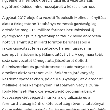
figyelme, a mérnökök precizitása és a vezetőtársak
együttműködése mind hozzájárult a közös sikerhez.
A gyárat 2017 eleje óta vezető Topolcsik Melinda irányítása
alatt a Bridgestone Tatabánya nemcsak gazdaságilag
erősödött meg – 85 milliárd forintos beruházással új
gyáregység épült, a gyártókapacitás 7,2 millió abroncsra
nőtt, valamint 9,2 milliárd forintos beruházásból a
raktárkapacitást fejlesztették –, hanem társadalmi
szerepvállalásban is példamutatóvá vált. A cég mára több
száz szervezetet támogatott: játszóteret épített,
élelmiszereket és gumiabroncsokat adományozott;
emellett aktív szerepet vállal önkéntes jótékonysági
kezdeményezésekben, például a „Gyalogolj az életedért”
mellrákellenes kampányban Tatabányán, vagy a Duna-
Ipoly Nemzeti Park környezetvédő programjaiban. A
közösségekért végzett munka, a digitalizáció és a
fenntarthatóság iránti elkötelezettség révén a tatabányai
üzem valódi mintagyárrá vált. Az emberközpontú működés