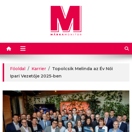
Márkamonitor
Főoldal
/
Karrier
/
Topolcsik Melinda az Év Női
Ipari Vezetője 2025-ben