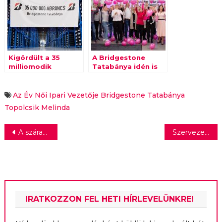
Kigördült a 35
A Bridgestone
milliomodik
Tatabánya idén is
gumiabroncs a
B-Pink kampánnyal
Bridgestone
küzdött a mellrák
tatabányai gyárából
ellen
Az Év Női Ipari Vezetője
Bridgestone Tatabánya
Topolcsik Melinda
Bejegyzés
A száraz kontinentális klíma változása sújtja térségünket: gyorsul a nyári felmelegedés, súlyosbodnak az aszályok
Szervezeti megújulás az ACG-nél új vezetőkkal, új struktúrával
navigáció
IRATKOZZON FEL HETI HÍRLEVELÜNKRE!