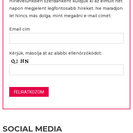
Hírlevelünkben szerdánként küldjük ki az elmúlt hét
napon megjelent legfontosabb híreket. Ne maradjon
le! Nincs más dolga, mint megadni e-mail címét:
Email cím
Kérjük, másolja át az alábbi ellenőrzőkódot:
SOCIAL MEDIA