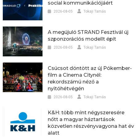
social kommunikációjáért
2026-08-05
Tokaji Tamás
A megújuló STRAND Fesztivál új
szponzorációs modellt épít
2026-08-05
Tokaji Tamás
Csúcsot döntött az új Pókember-
film a Cinema Citynél:
rekordszámú néző a
nyitóhétvégén
2026-08-05
Tokaji Tamás
K&H: több mint négyszeresére
nőtt a magyar háztartások
közvetlen részvényvagyona hat év
alatt