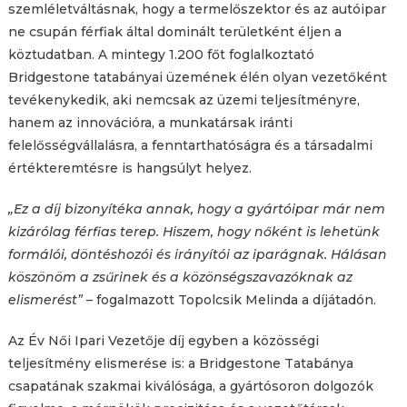
szemléletváltásnak, hogy a termelőszektor és az autóipar
ne csupán férfiak által dominált területként éljen a
köztudatban. A mintegy 1.200 főt foglalkoztató
Bridgestone tatabányai üzemének élén olyan vezetőként
tevékenykedik, aki nemcsak az üzemi teljesítményre,
hanem az innovációra, a munkatársak iránti
felelősségvállalásra, a fenntarthatóságra és a társadalmi
értékteremtésre is hangsúlyt helyez.
„Ez a díj bizonyítéka annak, hogy a gyártóipar már nem
kizárólag férfias terep. Hiszem, hogy nőként is lehetünk
formálói, döntéshozói és irányítói az iparágnak. Hálásan
köszönöm a zsűrinek és a közönségszavazóknak az
elismerést”
– fogalmazott Topolcsik Melinda a díjátadón.
Az Év Női Ipari Vezetője díj egyben a közösségi
teljesítmény elismerése is: a Bridgestone Tatabánya
csapatának szakmai kiválósága, a gyártósoron dolgozók