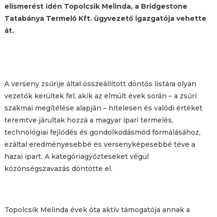
elismerést idén Topolcsik Melinda, a Bridgestone
Tatabánya Termelő Kft. ügyvezető igazgatója vehette
át.
A verseny zsűrije által összeállított döntős listára olyan
vezetők kerültek fel, akik az elmúlt évek során – a zsűri
szakmai megítélése alapján – hitelesen és valódi értéket
teremtve járultak hozzá a magyar ipari termelés,
technológiai fejlődés és gondolkodásmód formálásához,
ezáltal eredményesebbé és versenyképesebbé téve a
hazai ipart. A kategóriagyőzteseket végül
közönségszavazás döntötte el.
Topolcsik Melinda évek óta aktív támogatója annak a