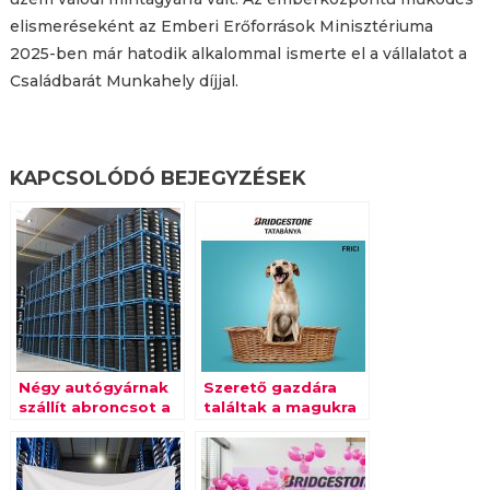
elismeréseként az Emberi Erőforrások Minisztériuma
2025-ben már hatodik alkalommal ismerte el a vállalatot a
Családbarát Munkahely díjjal.
KAPCSOLÓDÓ BEJEGYZÉSEK
Négy autógyárnak
Szerető gazdára
szállít abroncsot a
találtak a magukra
Bridgestone
maradt tatabányai
Tatabánya
menhelyi kutyák