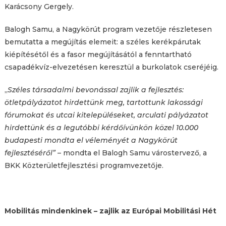
Karácsony Gergely.
Balogh Samu, a Nagykörút program vezetője részletesen
bemutatta a megújítás elemeit: a széles kerékpárutak
kiépítésétől és a fasor megújításától a fenntartható
csapadékvíz-elvezetésen keresztül a burkolatok cseréjéig.
„
Széles társadalmi bevonással zajlik a fejlesztés:
ötletpályázatot hirdettünk meg, tartottunk lakossági
fórumokat és utcai kitelepüléseket, arculati pályázatot
hirdettünk és a legutóbbi kérdőívünkön közel 10.000
budapesti mondta el véleményét a Nagykörút
fejlesztéséről”
– mondta el Balogh Samu várostervező, a
BKK Közterületfejlesztési programvezetője.
Mobilitás mindenkinek – zajlik az Európai Mobilitási Hét