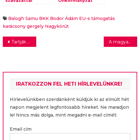
szavazattal
Önkormányzat
Karácsony Gergely
megrendezi a
Budapest
Budapesti
főpolgármestere
Büszkeség napját
Balogh Samu
BKK
Bodor Ádám
EU-s támogatás
június 28-án
karácsony gergely
Nagykörút
Bejegyzés
Tartják a tempót a magyar fizetések
A magyar eredet megbízhatóságot sugall – és a fogyasztók többet költeni is hajlandóak érte
navigáció
IRATKOZZON FEL HETI HÍRLEVELÜNKRE!
Hírlevelünkben szerdánként küldjük ki az elmúlt hét
napon megjelent legfontosabb híreket. Ne maradjon
le! Nincs más dolga, mint megadni e-mail címét:
Email cím