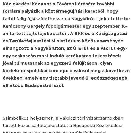
Közlekedési Központ a Főváros kérésére további
forrásra pályázik a köztérmegújítási keretből, hogy
faltól falig újjászülethessen a Nagykörút – jelentette be
Karácsony Gergely főpolgármester egy szeptember 16-
án tartott sajtótájékoztatón. A BKK és a Közigazgatási
és Területfejlesztési Minisztérium közös eseményén
elhangzott: a Nagykörúton, az Üllői út és a Váci út egy-
egy szakaszán most induló kerékpáros fejlesztések
jóval túlmutatnak az egyszerű felújításon, olyan
közlekedéspolitikai koncepció valósul meg a következő
években, amely egy tisztább levegőjű, egészségesebb,
élhetőbb Budapestről szól.
Szimbolikus helyszínen, a Rákóczi téri Vásárcsarnokban
tartott közös sajtótájékoztatót a Budapesti Közlekedési