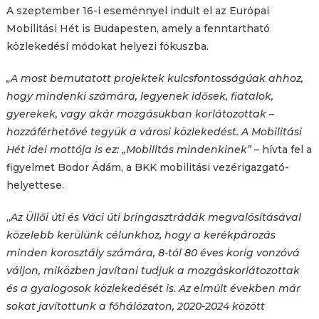
A szeptember 16-i eseménnyel indult el az Európai
Mobilitási Hét is Budapesten, amely a fenntartható
közlekedési módokat helyezi fókuszba.
„A most bemutatott projektek kulcsfontosságúak ahhoz,
hogy mindenki számára, legyenek idősek, fiatalok,
gyerekek, vagy akár mozgásukban korlátozottak –
hozzáférhetővé tegyük a városi közlekedést. A Mobilitási
Hét idei mottója is ez: „Mobilitás mindenkinek” –
hívta fel a
figyelmet Bodor Ádám, a BKK mobilitási vezérigazgató-
helyettese.
„
Az Üllői úti és Váci úti bringasztrádák megvalósításával
közelebb kerülünk célunkhoz, hogy a kerékpározás
minden korosztály számára, 8-tól 80 éves korig vonzóvá
váljon, miközben javítani tudjuk a mozgáskorlátozottak
és a gyalogosok közlekedését is. Az elmúlt években már
sokat javítottunk a főhálózaton, 2020-2024 között