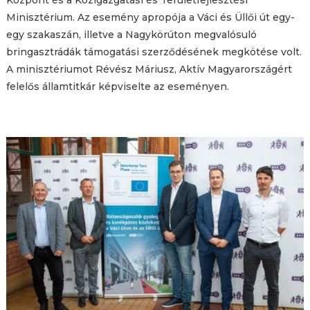
Központ és a Közigazgatási és Területfejlesztési
Minisztérium. Az esemény apropója a Váci és Üllői út egy-
egy szakaszán, illetve a Nagykörúton megvalósuló
bringasztrádák támogatási szerződésének megkötése volt.
A minisztériumot Révész Máriusz, Aktív Magyarországért
felelős államtitkár képviselte az eseményen.