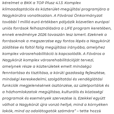
kérelmet a BKK a TOP Plusz 4.1.3. Komplex
klímaadaptációs és közterület-megújítási programjára a
Nagykörútra vonatkozóan. A Fővárosi Önkormányzat
további 1 millió euró értékben pályázik közvetlen európai
uniós források felhasználására a LIFE program keretében,
ennek eredménye 2026 tavaszán lesz ismert. Ezeknek a
forrásoknak a megszerzése egy fontos lépés a Nagykörút
zöldítése és faltól falig megújítása irányába, amelyhez
komplex városrehabilitáció is kapcsolódik. A Főváros a
Nagykörút komplex városrehabilitációját tervezi,
amelynek része a közterületek emelt minőségű
fenntartása és tisztítása, a körúti gazdaság fejlesztése,
minőségi kereskedelmi, szolgáltatási és vendéglátási
funkciók megjelenésének ösztönzése, az üzletportálok és
a házhomlokzatok megújítása, kulturális és közösségi
programok és események szervezése is. Ezekkel együtt
válhat a Nagykörút újra vonzó hellyé, mind a környéken
lakók, mind az odalátogatók számára” –
tette hozzá