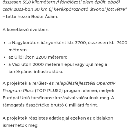
összesen 55,8 kilométernyi főhálózati elem épült, ebből
csak 2023-ban 30 km új kerékpározható útvonal jött létre”
–
tette hozzá Bodor Ádám.
A következő években:
a Nagykörúton irányonként kb. 3700, összesen kb. 7400
méteren;
az Üllői úton 2200 méteren;
a Váci úton 2000 méteren épül vagy újul meg a
kerékpáros infrastruktúra.
A projektek a
Terület- és Településfejlesztési Operatív
Program Plusz
(TOP PLUSZ) program elemei, melyek
Európai Unió társfinanszírozásával valósulnak meg. A
támogatás összértéke bruttó 6 milliárd forint.
A projektek részletes adatlapjai ezeken az oldalakon
ismerhetők meg: