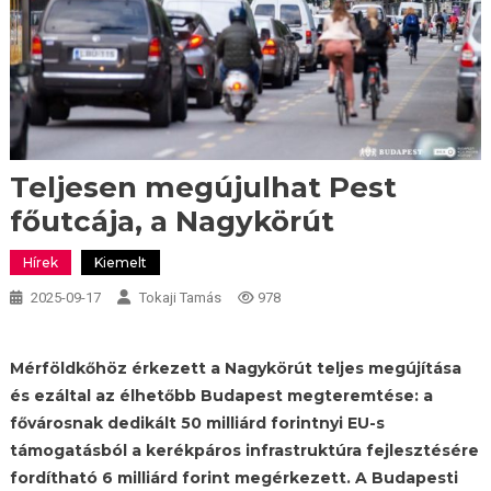
Teljesen megújulhat Pest
főutcája, a Nagykörút
Hírek
Kiemelt
2025-09-17
Tokaji Tamás
978
Mérföldkőhöz érkezett a Nagykörút teljes megújítása
és ezáltal az élhetőbb Budapest megteremtése: a
fővárosnak dedikált 50 milliárd forintnyi EU-s
támogatásból a kerékpáros infrastruktúra fejlesztésére
fordítható 6 milliárd forint megérkezett. A Budapesti