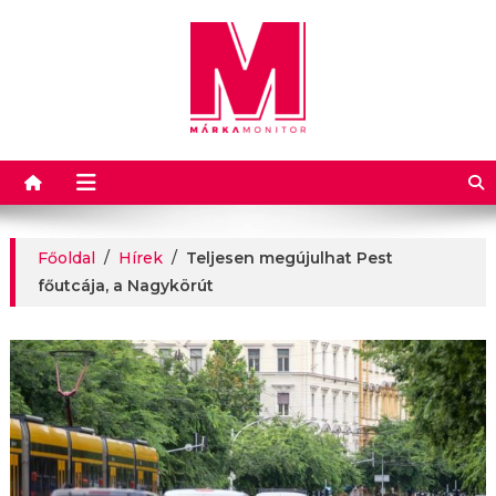
Márkamonitor
Főoldal
/
Hírek
/
Teljesen megújulhat Pest
főutcája, a Nagykörút