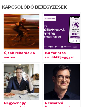
KAPCSOLÓDÓ BEJEGYZÉSEK
Újabb rekordok a
150 forintos
városi
szüliNAPIjeggyel
kerékpározásban
ünnepli a
BudapestGO
második
születésnapját a
BKK
Negyvenegy
A Fővárosi