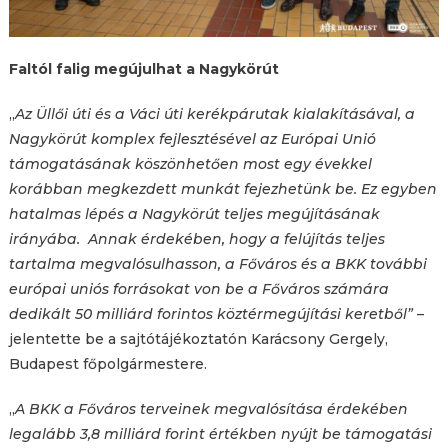
Faltól falig megújulhat a Nagykörút
„
Az Üllői úti és a Váci úti kerékpárutak kialakításával, a
Nagykörút komplex fejlesztésével az Európai Unió
támogatásának köszönhetően most egy évekkel
korábban megkezdett munkát fejezhetünk be. Ez egyben
hatalmas lépés a Nagykörút teljes megújításának
irányába. Annak érdekében, hogy a felújítás teljes
tartalma megvalósulhasson, a Főváros és a BKK további
európai uniós forrásokat von be a Főváros számára
dedikált 50 milliárd forintos köztérmegújítási keretből”
–
jelentette be a sajtótájékoztatón Karácsony Gergely,
Budapest főpolgármestere.
„
A BKK a Főváros terveinek megvalósítása érdekében
legalább 3,8 milliárd forint értékben nyújt be támogatási