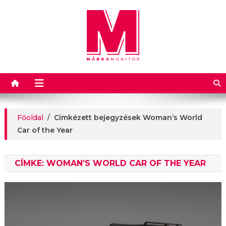
Márkamonitor
Főoldal
/
Címkézett bejegyzések Woman’s World
Car of the Year
CÍMKE:
WOMAN’S WORLD CAR OF THE YEAR