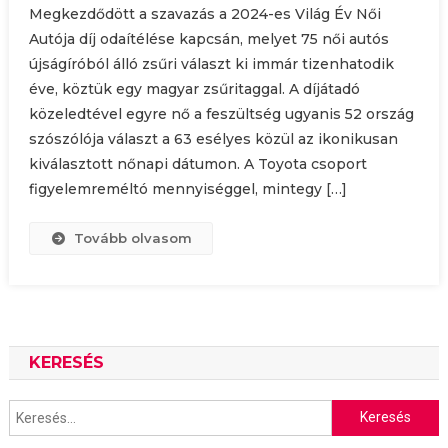
Megkezdődött a szavazás a 2024-es Világ Év Női
Autója díj odaítélése kapcsán, melyet 75 női autós
újságíróból álló zsűri választ ki immár tizenhatodik
éve, köztük egy magyar zsűritaggal. A díjátadó
közeledtével egyre nő a feszültség ugyanis 52 ország
szószólója választ a 63 esélyes közül az ikonikusan
kiválasztott nőnapi dátumon. A Toyota csoport
figyelemreméltó mennyiséggel, mintegy […]
Tovább olvasom
KERESÉS
Keresés: