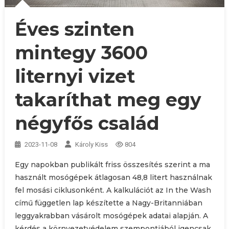
Éves szinten
mintegy 3600
liternyi vizet
takaríthat meg egy
négyfős család
2023-11-08
Károly Kiss
804
Egy napokban publikált friss összesítés szerint a ma
használt mosógépek átlagosan 48,8 litert használnak
fel mosási ciklusonként. A kalkulációt az In the Wash
című független lap készítette a Nagy-Britanniában
leggyakrabban vásárolt mosógépek adatai alapján. A
kérdés a környezetvédelem szempontjából igencsak