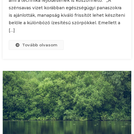
ami a technika fejlődésének is köszönhető. „A
szénsavas vizet korábban egészségügyi panaszokra
is ajánlották, manapság kiváló frissítőt lehet készíteni
belőle a különböző ízesítésű szörpökkel. Emellett a
[…]
Tovább olvasom