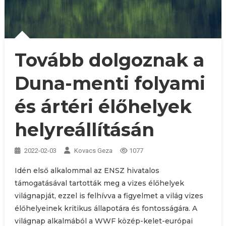
Tovább dolgoznak a
Duna-menti folyami
és ártéri élőhelyek
helyreállításán
2022-02-03
Kovacs Geza
1077
Idén első alkalommal az ENSZ hivatalos
támogatásával tartották meg a vizes élőhelyek
világnapját, ezzel is felhívva a figyelmet a világ vizes
élőhelyeinek kritikus állapotára és fontosságára. A
világnap alkalmából a WWF közép-kelet-európai