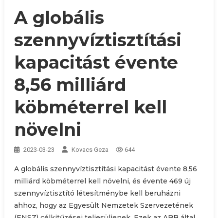
A globális
szennyvíztisztítási
kapacitást évente
8,56 milliárd
köbméterrel kell
növelni
2023-03-23
Kovacs Geza
644
A globális szennyvíztisztítási kapacitást évente 8,56
milliárd köbméterrel kell növelni, és évente 469 új
szennyvíztisztító létesítménybe kell beruházni
ahhoz, hogy az Egyesült Nemzetek Szervezetének
(ENSZ) célkitűzései teljesüljenek. Ezek az ABB által