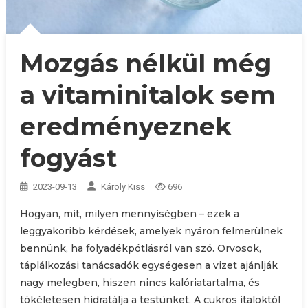
Mozgás nélkül még
a vitaminitalok sem
eredményeznek
fogyást
2023-09-13
Károly Kiss
696
Hogyan, mit, milyen mennyiségben – ezek a
leggyakoribb kérdések, amelyek nyáron felmerülnek
bennünk, ha folyadékpótlásról van szó. Orvosok,
táplálkozási tanácsadók egységesen a vizet ajánlják
nagy melegben, hiszen nincs kalóriatartalma, és
tökéletesen hidratálja a testünket. A cukros italoktól