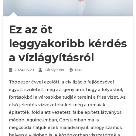
Ez az öt
leggyakoribb kérdés
a vízlágyításról
2024-05-23
Károly Kiss
1341
Többezer évvel ezelőtt, a civilizáció fejlődésével
együtt született meg az igény arra, hogy a folyókból,
forrásokból a városokba tudják terelni a friss vizet. Az
első jelentős vízvezetékeket még a rómaiak
építették, föld alatt vezetett, falba épített látványos
módon. Aquincumban, Gorsiumban ma is
megcsodálhatjuk ezek maradványait, ahogy számos
helyen a világban is. A középkorban visszatértek a