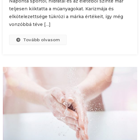
Naponta sportol, hidratál és az életéből szinte már
teljesen kiiktatta a műanyagokat. Karizmája és
elkötelezettsége tükrözi a márka értékeit, így még
vonzóbbá téve […]
Tovább olvasom