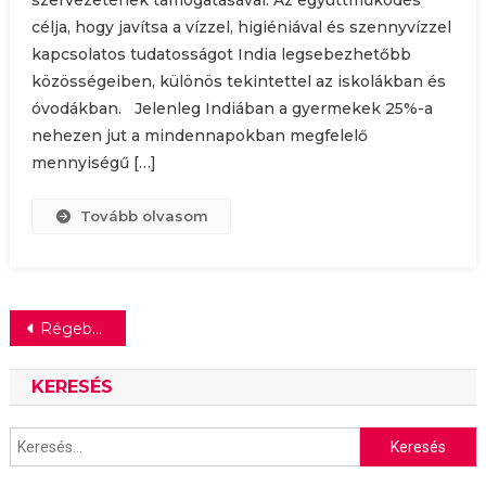
szervezetének támogatásával. Az együttműködés
célja, hogy javítsa a vízzel, higiéniával és szennyvízzel
kapcsolatos tudatosságot India legsebezhetőbb
közösségeiben, különös tekintettel az iskolákban és
óvodákban. Jelenleg Indiában a gyermekek 25%-a
nehezen jut a mindennapokban megfelelő
mennyiségű […]
Tovább olvasom
Bejegyzés
Régebbi bejegyzések
navigáció
KERESÉS
Keresés: