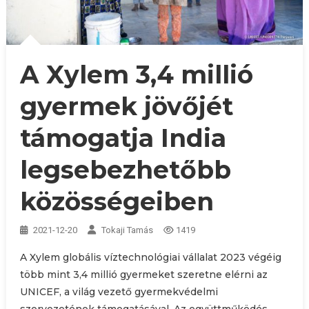
A Xylem 3,4 millió
gyermek jövőjét
támogatja India
legsebezhetőbb
közösségeiben
2021-12-20
Tokaji Tamás
1419
A Xylem globális víztechnológiai vállalat 2023 végéig
több mint 3,4 millió gyermeket szeretne elérni az
UNICEF, a világ vezető gyermekvédelmi