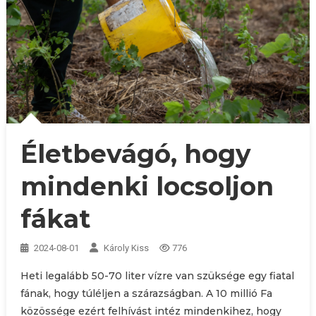
Életbevágó, hogy
mindenki locsoljon
fákat
2024-08-01
Károly Kiss
776
Heti legalább 50-70 liter vízre van szüksége egy fiatal
fának, hogy túléljen a szárazságban. A 10 millió Fa
közössége ezért felhívást intéz mindenkihez, hogy