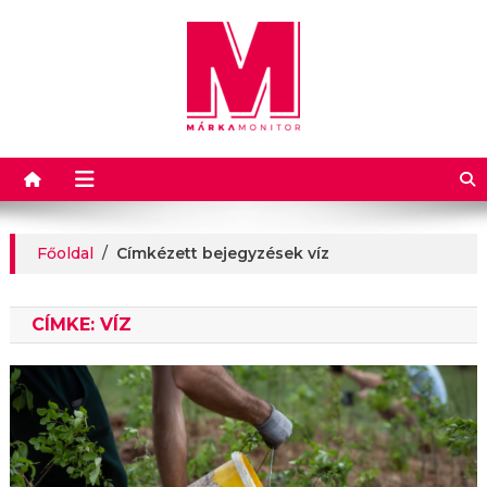
Márkamonitor
Főoldal
/
Címkézett bejegyzések víz
CÍMKE:
VÍZ