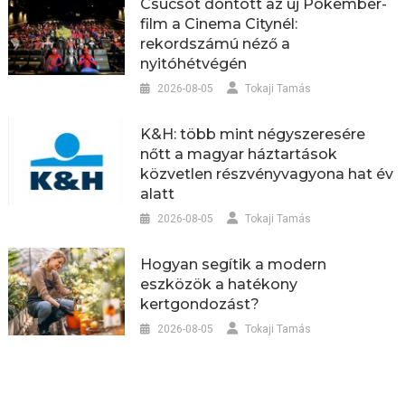
Csúcsot döntött az új Pókember-
film a Cinema Citynél:
rekordszámú néző a
nyitóhétvégén
2026-08-05
Tokaji Tamás
K&H: több mint négyszeresére
nőtt a magyar háztartások
közvetlen részvényvagyona hat év
alatt
2026-08-05
Tokaji Tamás
Hogyan segítik a modern
eszközök a hatékony
kertgondozást?
2026-08-05
Tokaji Tamás