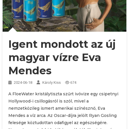
Igent mondott az új
magyar vízre Eva
Mendes
2024-06-18
Károly Kiss
674
A FloeWater kristálytiszta szűrt ivóvize egy csipetnyi
Hollywood-i csillogásról is szól, mivel a
nemzetközileg ismert amerikai színésznő, Eva
Mendes a víz arca. Az Oscar-díjra jelölt Ryan Gosling
felesége köztudottan odafigyel az egészségére.