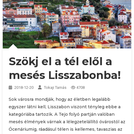
Szökj el a tél elől a
mesés Lisszabonba!
2018-12-20
Tokaji Tamás
4708
Sok városra mondják, hogy az életben legalább
egyszer látni kell, Lisszabon viszont tényleg ebbe a
kategóriába tartozik. A Tejo folyó partján valóban
mesés élmények várnak a lélegzetelállító óvárostól az
Ócenáriumig, ráadásul télen is kellemes, tavaszias az