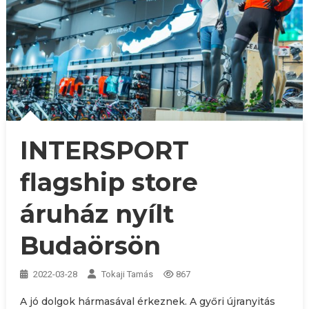
INTERSPORT
flagship store
áruház nyílt
Budaörsön
2022-03-28
Tokaji Tamás
867
A jó dolgok hármasával érkeznek. A győri újranyitás