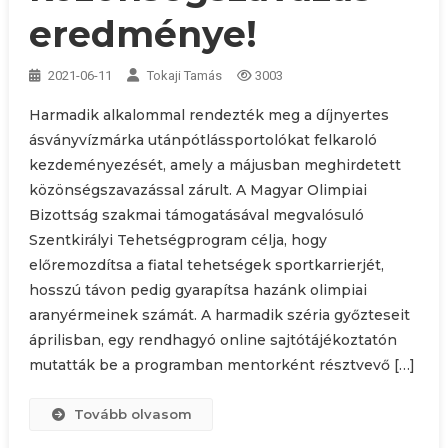
eredménye!
2021-06-11
Tokaji Tamás
3003
Harmadik alkalommal rendezték meg a díjnyertes
ásványvízmárka utánpótlássportolókat felkaroló
kezdeményezését, amely a májusban meghirdetett
közönségszavazással zárult. A Magyar Olimpiai
Bizottság szakmai támogatásával megvalósuló
Szentkirályi Tehetségprogram célja, hogy
előremozdítsa a fiatal tehetségek sportkarrierjét,
hosszú távon pedig gyarapítsa hazánk olimpiai
aranyérmeinek számát. A harmadik széria győzteseit
áprilisban, egy rendhagyó online sajtótájékoztatón
mutatták be a programban mentorként résztvevő […]
Tovább olvasom