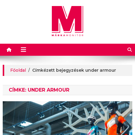
Márkamonitor
Főoldal
/
Címkézett bejegyzések under armour
CÍMKE:
UNDER ARMOUR