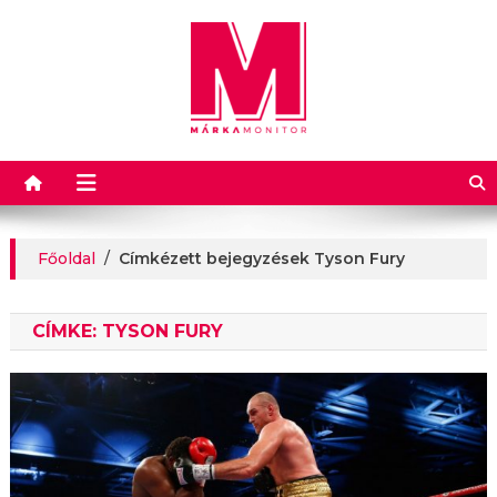
Márkamonitor
Főoldal
/
Címkézett bejegyzések Tyson Fury
CÍMKE:
TYSON FURY