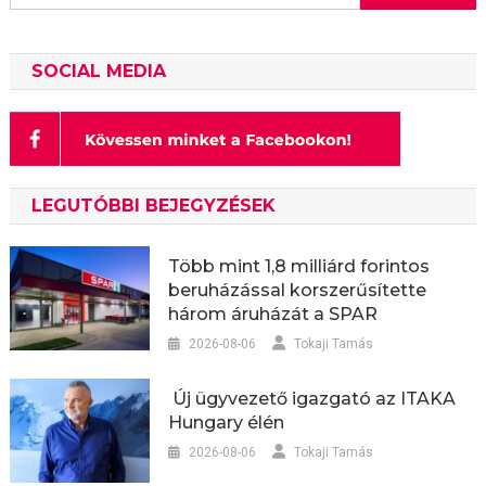
SOCIAL MEDIA
LEGUTÓBBI BEJEGYZÉSEK
Több mint 1,8 milliárd forintos
beruházással korszerűsítette
három áruházát a SPAR
2026-08-06
Tokaji Tamás
Új ügyvezető igazgató az ITAKA
Hungary élén
2026-08-06
Tokaji Tamás