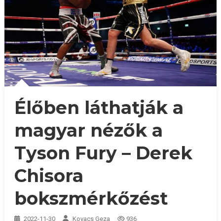
Élőben láthatják a
magyar nézők a
Tyson Fury – Derek
Chisora
bokszmérkőzést
2022-11-30
Kovacs Geza
936