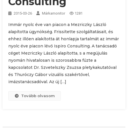
Consulting
2015-03-26
Márkamonitor
1281
Immár nyolc éve van piacon a Mezriczky László
alapította ügynökség. Frissítette szolgáltatásait, és
ehhez illően alakította át honlapja tartalmát az immár
nyolc éve piacon lévő Ispiro Consulting. A tanácsadó
céget Mezriczky László alapította, s a megújulás
nyomán hivatalosan is szorosabbra fűzte a
kapcsolatot Dr. Szvetelszky Zsuzsa pletykakutatóval
és Thuróczy Gábor vizuális szakértővel,
imázstanácsadóval. Az új […]
Tovább olvasom