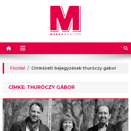
Márkamonitor
Főoldal
/
Címkézett bejegyzések thuróczy gábor
CÍMKE:
THURÓCZY GÁBOR