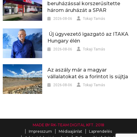
beruházással korszerűsítette
három áruházát a SPAR
2026-08-06
Tokaji Tamás
Új ügyvezető igazgató az ITAKA
Hungary élén
2026-08-06
Tokaji Tamás
Az aszály már a magyar
vállalatokat és a forintot is sújtja
2026-08-06
Tokaji Tamás
MADE BY RK-TEAM DIGITAL KFT. 2018
Impresszum
Médiaajánlat
Laprendelés