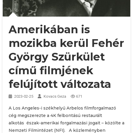
Amerikában is
mozikba kerül Fehér
György Szürkület
című filmjének
felújított változata
2023-02-25
Kovacs Geza
671
A Los Angeles-i székhelyű Arbelos filmforgalmazó
cég megszerezte a 4K felbontású restaurált
alkotás észak-amerikai forgalmazási jogait – közölte a
Nemzeti Filmintézet (NFI). A közleményben