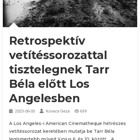
Retrospektív
vetítéssorozattal
tisztelegnek Tarr
Béla előtt Los
Angelesben
2023-06-03
Kovacs Geza
639
A Los Angeles-i American Cinematheque hétrészes
vetítéssorozat keretében mutatja be Tarr Béla
legismertebb műveit június 6. és 10. között. A