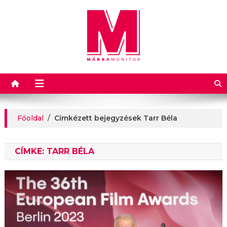
Márkamonitor
Főoldal
/
Címkézett bejegyzések Tarr Béla
CÍMKE:
TARR BÉLA