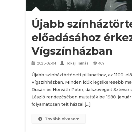
Újabb színháztörté
előadásához érkez
Vígszínházban
2025-02-04
Tokaji Tamás
469
Újabb színháztörténeti pillanathoz, az 1100. el
Vígszínházban. Minden idők legsikeresebb ma
Dusán és Horváth Péter, dalszövegeit Sztevano
László rendezésében mutatták be 1988. január 2
folyamatosan telt házzal […]
Tovább olvasom