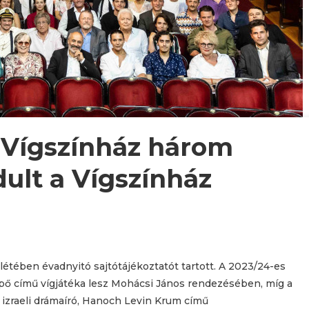
 Vígszínház három
dult a Vígszínház
létében évadnyitó sajtótájékoztatót tartott. A 2023/24-es
pő című vígjátéka lesz Mohácsi János rendezésében, míg a
izraeli drámaíró, Hanoch Levin Krum című