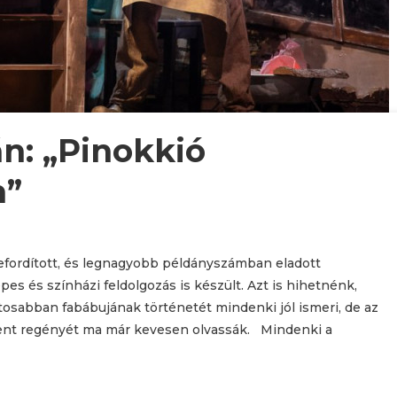
n: „Pinokkió
n”
lefordított, és legnagyobb példányszámban eladott
s és színházi feldolgozás is készült. Azt is hihetnénk,
ntosabban fabábujának történetét mindenki jól ismeri, de az
elent regényét ma már kevesen olvassák. Mindenki a