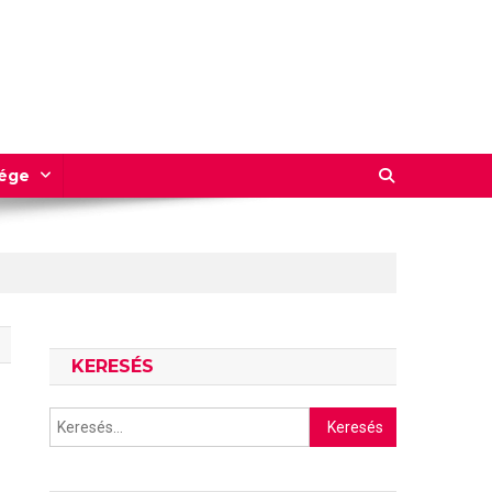
sége
KERESÉS
Keresés: