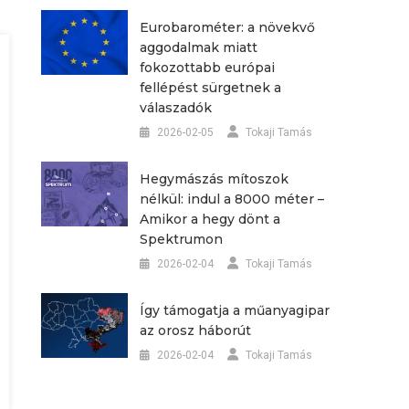
Eurobarométer: a növekvő
aggodalmak miatt
fokozottabb európai
fellépést sürgetnek a
válaszadók
2026-02-05
Tokaji Tamás
Hegymászás mítoszok
nélkül: indul a 8000 méter –
Amikor a hegy dönt a
Spektrumon
2026-02-04
Tokaji Tamás
Így támogatja a műanyagipar
az orosz háborút
2026-02-04
Tokaji Tamás