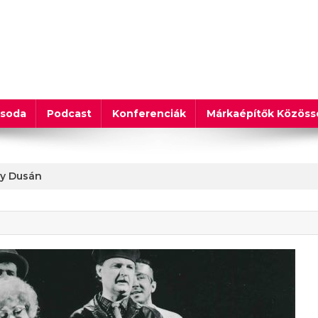
csoda
Podcast
Konferenciák
Márkaépítők Közös
ty Dusán