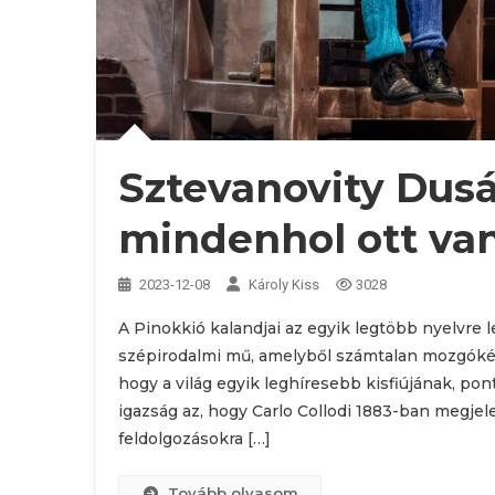
Sztevanovity Dusá
mindenhol ott va
2023-12-08
Károly Kiss
3028
A Pinokkió kalandjai az egyik legtöbb nyelvre 
szépirodalmi mű, amelyből számtalan mozgóképe
hogy a világ egyik leghíresebb kisfiújának, po
igazság az, hogy Carlo Collodi 1883-ban megj
feldolgozásokra […]
Tovább olvasom