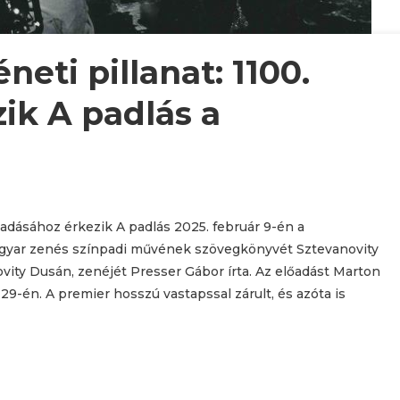
neti pillanat: 1100.
ik A padlás a
őadásához érkezik A padlás 2025. február 9-én a
gyar zenés színpadi művének szövegkönyvét Sztevanovity
vity Dusán, zenéjét Presser Gábor írta. Az előadást Marton
9-én. A premier hosszú vastapssal zárult, és azóta is