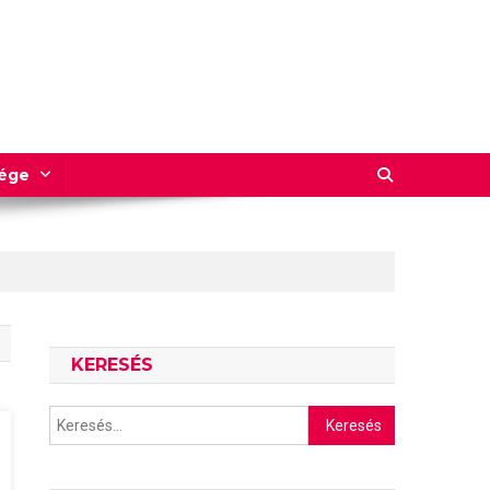
sége
KERESÉS
Keresés: