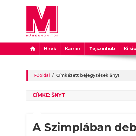
Márkamonitor
Hírek
Karrier
Tejszínhub
Ki ki
Főoldal
/
Címkézett bejegyzések Šnyt
CÍMKE:
ŠNYT
A Szimplában debüt