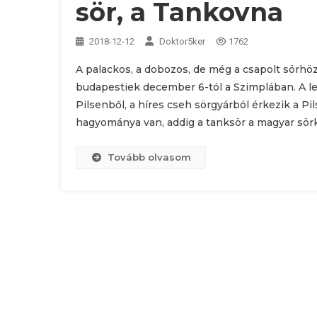
sör, a Tankovna
2018-12-12
Doktor5ker
1762
A palackos, a dobozos, de még a csapolt sörh
budapestiek december 6-tól a Szimplában. A
Pilsenből, a híres cseh sörgyárból érkezik a P
hagyománya van, addig a tanksör a magyar sörku
Tovább olvasom