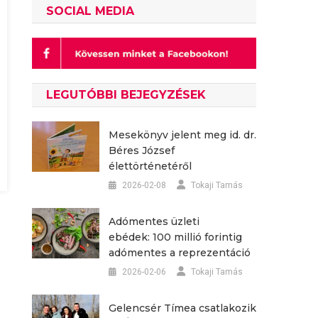
SOCIAL MEDIA
LEGUTÓBBI BEJEGYZÉSEK
Mesekönyv jelent meg id. dr.
Béres József
élettörténetéről
2026-02-08
Tokaji Tamás
Adómentes üzleti
ebédek: 100 millió forintig
adómentes a reprezentáció
2026-02-06
Tokaji Tamás
Gelencsér Tímea csatlakozik