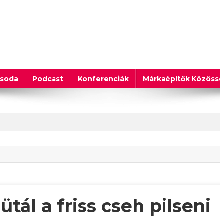
csoda
Podcast
Konferenciák
Márkaépítők Közös
ál a friss cseh pilseni