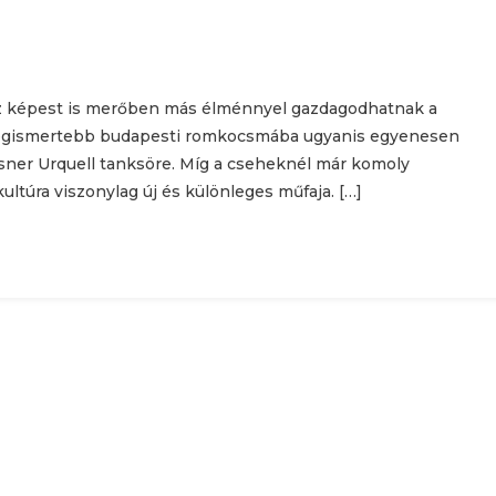
öz képest is merőben más élménnyel gazdagodhatnak a
 legismertebb budapesti romkocsmába ugyanis egyenesen
ilsner Urquell tanksöre. Míg a cseheknél már komoly
ltúra viszonylag új és különleges műfaja. […]