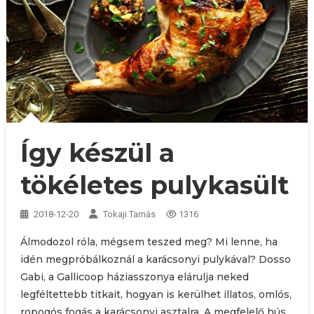
Így készül a
tökéletes pulykasült
2018-12-20
Tokaji Tamás
1316
Álmodozol róla, mégsem teszed meg? Mi lenne, ha
idén megpróbálkoznál a karácsonyi pulykával? Dosso
Gabi, a Gallicoop háziasszonya elárulja neked
legféltettebb titkait, hogyan is kerülhet illatos, omlós,
ropogós fogás a karácsonyi asztalra. A megfelelő hús