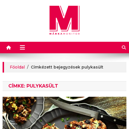
Márkamonitor
Főoldal
/
Címkézett bejegyzések pulykasült
CÍMKE:
PULYKASÜLT