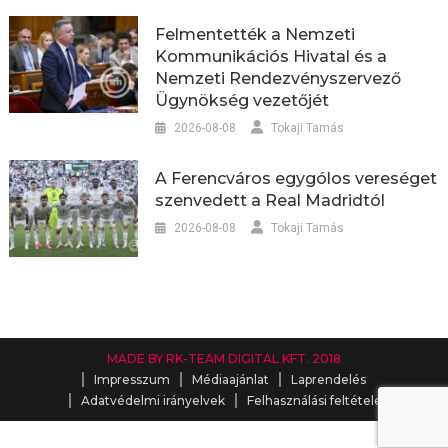
Felmentették a Nemzeti
Kommunikációs Hivatal és a
Nemzeti Rendezvényszervező
Ügynökség vezetőjét
2026-08-08
Tokaji Tamás
A Ferencváros egygólos vereséget
szenvedett a Real Madridtól
2026-08-08
Tokaji Tamás
MADE BY RK-TEAM DIGITAL KFT. 2018
Impresszum
Médiaajánlat
Laprendelés
Adatvédelmi irányelvek
Felhasználási feltételek