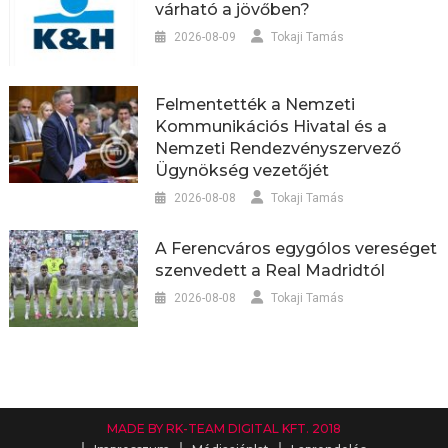
várható a jövőben?
2026-08-09
Tokaji Tamás
Felmentették a Nemzeti
Kommunikációs Hivatal és a
Nemzeti Rendezvényszervező
Ügynökség vezetőjét
2026-08-08
Tokaji Tamás
A Ferencváros egygólos vereséget
szenvedett a Real Madridtól
2026-08-08
Tokaji Tamás
MADE BY RK-TEAM DIGITAL KFT. 2018