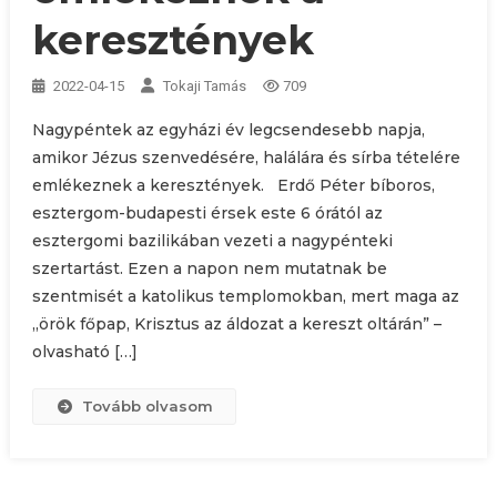
keresztények
2022-04-15
Tokaji Tamás
709
Nagypéntek az egyházi év legcsendesebb napja,
amikor Jézus szenvedésére, halálára és sírba tételére
emlékeznek a keresztények. Erdő Péter bíboros,
esztergom-budapesti érsek este 6 órától az
esztergomi bazilikában vezeti a nagypénteki
szertartást. Ezen a napon nem mutatnak be
szentmisét a katolikus templomokban, mert maga az
„örök főpap, Krisztus az áldozat a kereszt oltárán” –
olvasható […]
Tovább olvasom