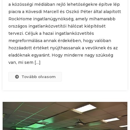
a közösségi médiában rejlő lehetőségekre építve lép
piacra a Kövesdi Marcell és Oszkó Péter által alapított
RockHome ingatlanügynökség, amely mihamarabb
országos ingatlanközvetítői hálózat kiépítését
tervezi. Céljuk a hazai ingatlanközvetítés
megreformálása annak érdekében, hogy valóban
hozzáadott értéket nyújthassanak a vevőknek és az
eladóknak egyaránt. Hogy minderre nagy szükség
van, mi sem […]
Tovább olvasom