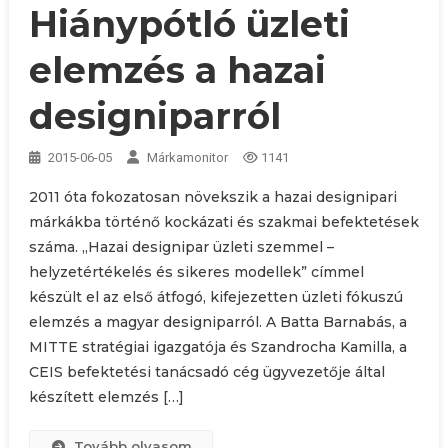
Hiánypótló üzleti
elemzés a hazai
designiparról
2015-06-05
Márkamonitor
1141
2011 óta fokozatosan növekszik a hazai designipari
márkákba történő kockázati és szakmai befektetések
száma. „Hazai designipar üzleti szemmel –
helyzetértékelés és sikeres modellek” címmel
készült el az első átfogó, kifejezetten üzleti fókuszú
elemzés a magyar designiparról. A Batta Barnabás, a
MITTE stratégiai igazgatója és Szandrocha Kamilla, a
CEIS befektetési tanácsadó cég ügyvezetője által
készített elemzés […]
Tovább olvasom