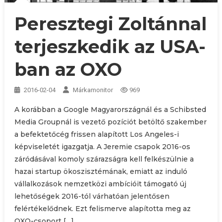
Peresztegi Zoltánnal
terjeszkedik az USA-
ban az OXO
2016-02-04
Márkamonitor
969
A korábban a Google Magyarországnál és a Schibsted
Media Groupnál is vezető pozíciót betöltő szakember
a befektetőcég frissen alapított Los Angeles-i
képviseletét igazgatja. A Jeremie csapok 2016-os
záródásával komoly szárazságra kell felkészülnie a
hazai startup ökoszisztémának, emiatt az induló
vállalkozások nemzetközi ambícióit támogató új
lehetőségek 2016-tól várhatóan jelentősen
felértékelődnek. Ezt felismerve alapította meg az
OXO-csoport […]