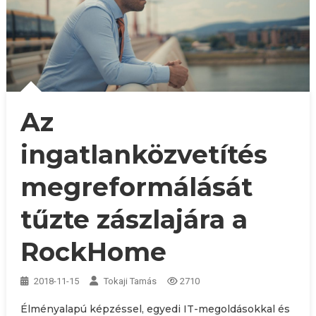
Az
ingatlanközvetítés
megreformálását
tűzte zászlajára a
RockHome
2018-11-15
Tokaji Tamás
2710
Élményalapú képzéssel, egyedi IT-megoldásokkal és