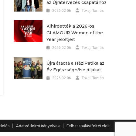
az Újratervezés csapatához
2026-02-06
Tokaji Tamás
Kihirdették a 2026-os
GLAMOUR Women of the
Year jelöltjeit
2026-02-06
Tokaji Tamás
Újra átadta a HáziPatika az
Év Egészséghőse díjakat
2026-02-06
Tokaji Tamás
delés
Adatvédelmi irányelvek
Felhasználási feltételek