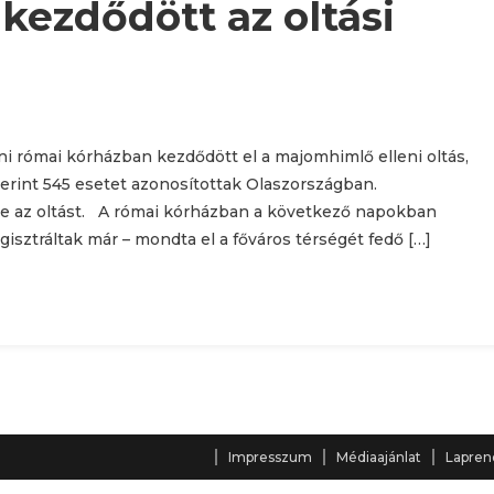
ezdődött az oltási
i római kórházban kezdődött el a majomhimlő elleni oltás,
erint 545 esetet azonosítottak Olaszországban.
be az oltást. A római kórházban a következő napokban
gisztráltak már – mondta el a főváros térségét fedő […]
Impresszum
Médiaajánlat
Lapren