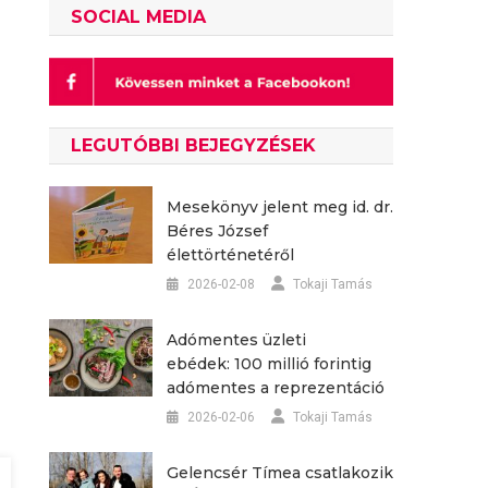
SOCIAL MEDIA
LEGUTÓBBI BEJEGYZÉSEK
Mesekönyv jelent meg id. dr.
Béres József
élettörténetéről
2026-02-08
Tokaji Tamás
Adómentes üzleti
ebédek: 100 millió forintig
adómentes a reprezentáció
2026-02-06
Tokaji Tamás
Gelencsér Tímea csatlakozik