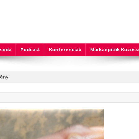
csoda
Podcast
Konferenciák
Márkaépítők Közös
pány