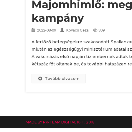
Majomhimlő: megk
kampány
2022-08-09
Kovacs Geza
809
A fertőző betegségekre szakosodott Spallanzan
miután az egészségügyi minisztérium adatai sz
A vakcinázás első napján tíz embernek adták 
kétszáz főt oltanak be, és további hatszázan re
Tovább olvasom
MADE BY RK-TEAM DIGITAL KFT. 2018