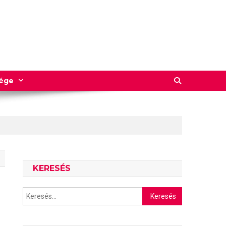
sége
KERESÉS
Keresés: