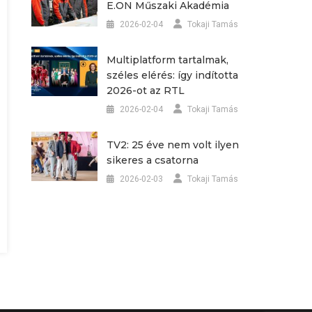
E.ON Műszaki Akadémia
2026-02-04
Tokaji Tamás
Multiplatform tartalmak,
széles elérés: így indította
2026-ot az RTL
2026-02-04
Tokaji Tamás
TV2: 25 éve nem volt ilyen
sikeres a csatorna
2026-02-03
Tokaji Tamás