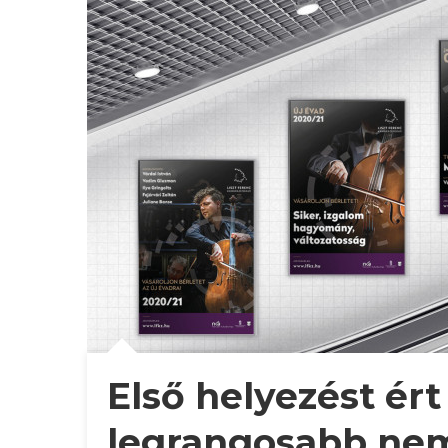
Első helyezést ért
legrangosabb nem