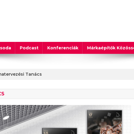
csoda
Podcast
Konferenciák
Márkaépítők Közös
matervezési Tanács
CS