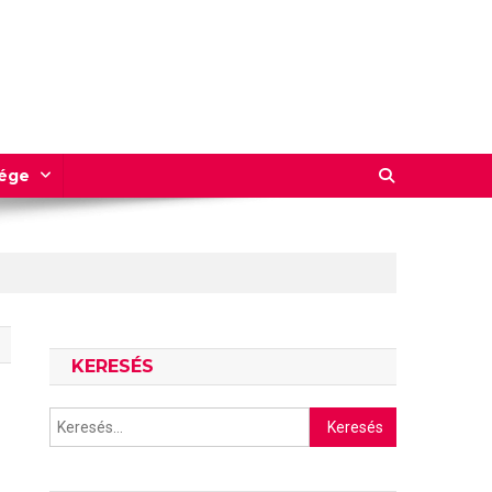
sége
KERESÉS
Keresés: