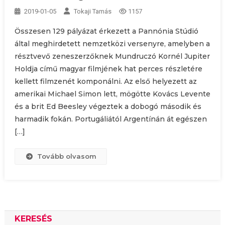
2019-01-05
Tokaji Tamás
1157
Összesen 129 pályázat érkezett a Pannónia Stúdió
által meghirdetett nemzetközi versenyre, amelyben a
résztvevő zeneszerzőknek Mundruczó Kornél Jupiter
Holdja című magyar filmjének hat perces részletére
kellett filmzenét komponálni. Az első helyezett az
amerikai Michael Simon lett, mögötte Kovács Levente
és a brit Ed Beesley végeztek a dobogó második és
harmadik fokán. Portugáliától Argentínán át egészen
[…]
Tovább olvasom
KERESÉS