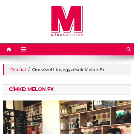
Márkamonitor
Főoldal
/
Címkézett bejegyzések Melon Fx
CÍMKE:
MELON FX