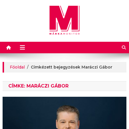
Márkamonitor
Főoldal
/
Címkézett bejegyzések Maráczi Gábor
CÍMKE:
MARÁCZI GÁBOR