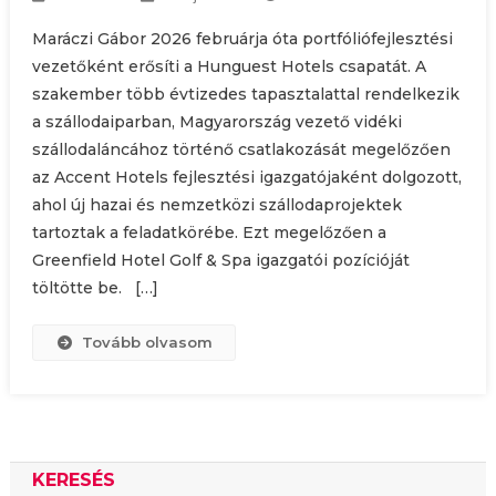
Maráczi Gábor 2026 februárja óta portfóliófejlesztési
vezetőként erősíti a Hunguest Hotels csapatát. A
szakember több évtizedes tapasztalattal rendelkezik
a szállodaiparban, Magyarország vezető vidéki
szállodaláncához történő csatlakozását megelőzően
az Accent Hotels fejlesztési igazgatójaként dolgozott,
ahol új hazai és nemzetközi szállodaprojektek
tartoztak a feladatkörébe. Ezt megelőzően a
Greenfield Hotel Golf & Spa igazgatói pozícióját
töltötte be. […]
Tovább olvasom
KERESÉS