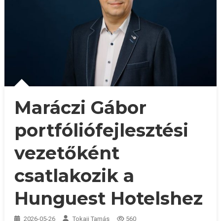
Maráczi Gábor
portfóliófejlesztési
vezetőként
csatlakozik a
Hunguest Hotelshez
2026-05-26
Tokaji Tamás
560