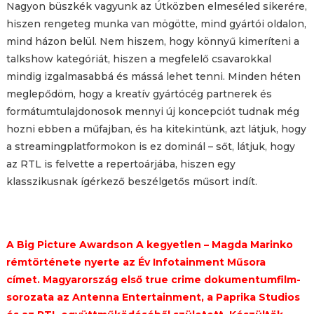
Nagyon büszkék vagyunk az Útközben elmeséled sikerére,
hiszen rengeteg munka van mögötte, mind gyártói oldalon,
mind házon belül. Nem hiszem, hogy könnyű kimeríteni a
talkshow kategóriát, hiszen a megfelelő csavarokkal
mindig izgalmasabbá és mássá lehet tenni. Minden héten
meglepődöm, hogy a kreatív gyártócég partnerek és
formátumtulajdonosok mennyi új koncepciót tudnak még
hozni ebben a műfajban, és ha kitekintünk, azt látjuk, hogy
a streamingplatformokon is ez dominál – sőt, látjuk, hogy
az RTL is felvette a repertoárjába, hiszen egy
klasszikusnak ígérkező beszélgetős műsort indít.
A Big Picture Awardson A kegyetlen – Magda Marinko
rémtörténete nyerte az Év Infotainment Műsora
címet. Magyarország első true crime dokumentumfilm-
sorozata az Antenna Entertainment, a Paprika Studios