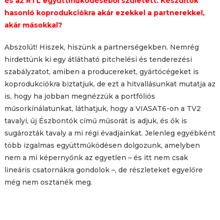
és az RTL együttműködéséből született. Készültök
hasonló koprodukciókra akár ezekkel a partnerekkel,
akár másokkal?
Abszolút! Hiszek, hiszünk a partnerségekben. Nemrég
hirdettünk ki egy átlátható pitchelési és tenderezési
szabályzatot, amiben a producereket, gyártócégeket is
koprodukciókra biztatjuk, de ezt a hitvallásunkat mutatja az
is, hogy ha jobban megnézzük a portfóliós
műsorkínálatunkat, láthatjuk, hogy a VIASAT6-on a TV2
tavalyi, új Észbontók című műsorát is adjuk, és ők is
sugározták tavaly a mi régi évadjainkat. Jelenleg egyébként
több izgalmas együttműködésen dolgozunk, amelyben
nem a mi képernyőnk az egyetlen – és itt nem csak
lineáris csatornákra gondolok –, de részleteket egyelőre
még nem osztanék meg.