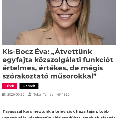
Kis-Bocz Éva: „Átvettünk
egyfajta közszolgálati funkciót
értelmes, értékes, de mégis
szórakoztató műsorokkal”
Hírek
Kiemelt
2026-05-25
Tokaji Tamás
1320
Tavasszal körülnéztünk a televíziók háza táján, több
vezetővel is készítettünk kisinterjúkat, amelyek először