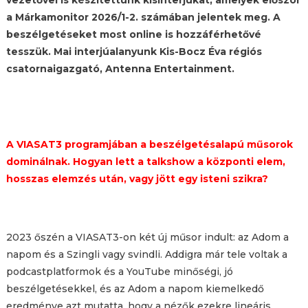
a Márkamonitor 2026/1-2. számában jelentek meg. A
beszélgetéseket most online is hozzáférhetővé
tesszük. Mai interjúalanyunk
Kis-Bocz Éva régiós
csatornaigazgató, Antenna Entertainment.
A VIASAT3 programjában a beszélgetésalapú műsorok
dominálnak. Hogyan lett a talkshow a központi elem,
hosszas elemzés után, vagy jött egy isteni szikra?
2023 őszén a VIASAT3-on két új műsor indult: az Adom a
napom és a Szingli vagy svindli. Addigra már tele voltak a
podcastplatformok és a YouTube minőségi, jó
beszélgetésekkel, és az Adom a napom kiemelkedő
eredménye azt mutatta, hogy a nézők ezekre lineáris