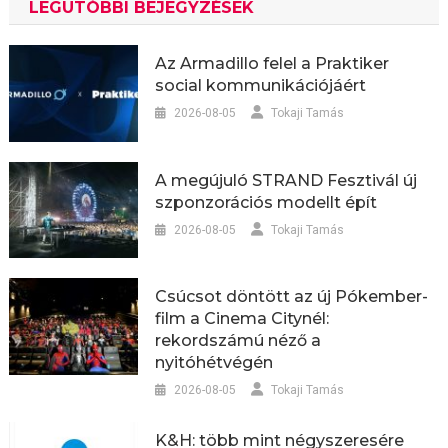
LEGUTÓBBI BEJEGYZÉSEK
Az Armadillo felel a Praktiker
social kommunikációjáért
2026-08-05
Tokaji Tamás
A megújuló STRAND Fesztivál új
szponzorációs modellt épít
2026-08-05
Tokaji Tamás
Csúcsot döntött az új Pókember-
film a Cinema Citynél:
rekordszámú néző a
nyitóhétvégén
2026-08-05
Tokaji Tamás
K&H: több mint négyszeresére