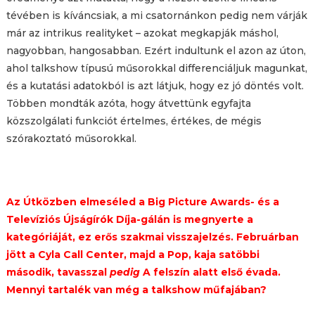
tévében is kíváncsiak, a mi csatornánkon pedig nem várják
már az intrikus realityket – azokat megkapják máshol,
nagyobban, hangosabban. Ezért indultunk el azon az úton,
ahol talkshow típusú műsorokkal differenciáljuk magunkat,
és a kutatási adatokból is azt látjuk, hogy ez jó döntés volt.
Többen mondták azóta, hogy átvettünk egyfajta
közszolgálati funkciót értelmes, értékes, de mégis
szórakoztató műsorokkal.
Az Útközben elmeséled a Big Picture Awards- és a
Televíziós Újságírók Díja-gálán is megnyerte a
kategóriáját, ez erős szakmai visszajelzés. Februárban
jött a Cyla Call Center, majd a Pop, kaja satöbbi
második, tavasszal
pedig
A felszín alatt első évada.
Mennyi tartalék van még a talkshow műfajában?