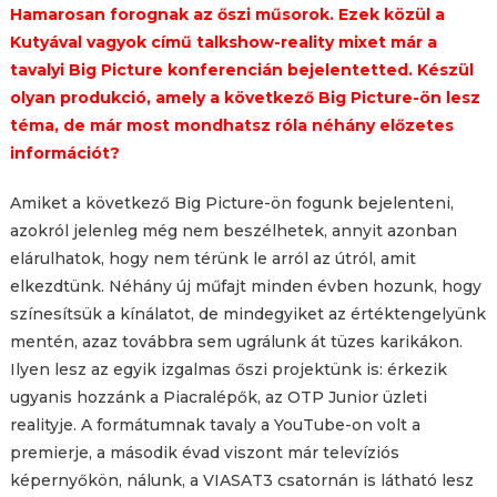
Hamarosan forognak az őszi műsorok. Ezek közül a
Kutyával vagyok
című talkshow-reality
mixet már a
tavalyi Big Picture konferencián bejelentetted. Készül
olyan produkció, amely a következő Big Picture-ön lesz
téma, de már most mondhatsz róla néhány előzetes
információt?
Amiket a következő Big Picture-ön fogunk bejelenteni,
azokról jelenleg még nem beszélhetek, annyit azonban
elárulhatok, hogy nem térünk le arról az útról, amit
elkezdtünk. Néhány új műfajt minden évben hozunk, hogy
színesítsük a kínálatot, de mindegyiket az értéktengelyünk
mentén, azaz továbbra sem ugrálunk át tüzes karikákon.
Ilyen lesz az egyik izgalmas őszi projektünk is: érkezik
ugyanis hozzánk a Piacralépők, az OTP Junior üzleti
realityje. A formátumnak tavaly a YouTube-on volt a
premierje, a második évad viszont már televíziós
képernyőkön, nálunk, a VIASAT3 csatornán is látható lesz