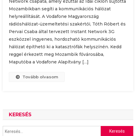
Network csapata, amely ezúttal az Idai ciklon sújtotta
Mozambikban segíti a kommunikációs hálózat
helyreállítását. A Vodafone Magyarország
rádióshálózat-üzemeltetési szakértői, Tóth Róbert és
Pervai Csaba által tervezett Instant Network 3G
eszközzel ingyenes, hordozható kommunikációs
hálózat építhető ki a katasztrófák helyszínén. Kedd
reggel érkezett meg Mozambik fővárosába,
Maputóba a Vodafone Alapítvány […]
Tovább olvasom
KERESÉS
Keresés: