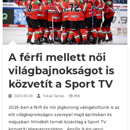
A férfi mellett női
világbajnokságot is
közvetít a Sport TV
2025-03-28
Tokaji Tamás
890
2025-ben a férfi és női jégkorong válogatottunk is az
elit világbajnokságon szerepel majd áprilisban és
májusban. Mindkét tornát kizárólag a Sport TV
közvetíti Magyarországon. Április 9-én veszi