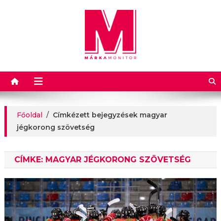
Márkamonitor
Főoldal
/
Címkézett bejegyzések magyar
jégkorong szövetség
CÍMKE:
MAGYAR JÉGKORONG SZÖVETSÉG