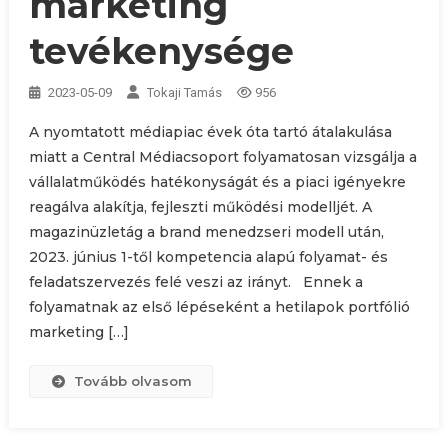
marketing
tevékenysége
2023-05-09
Tokaji Tamás
956
A nyomtatott médiapiac évek óta tartó átalakulása
miatt a Central Médiacsoport folyamatosan vizsgálja a
vállalatműködés hatékonyságát és a piaci igényekre
reagálva alakítja, fejleszti működési modelljét. A
magazinüzletág a brand menedzseri modell után,
2023. június 1-től kompetencia alapú folyamat- és
feladatszervezés felé veszi az irányt. Ennek a
folyamatnak az első lépéseként a hetilapok portfólió
marketing […]
Tovább olvasom