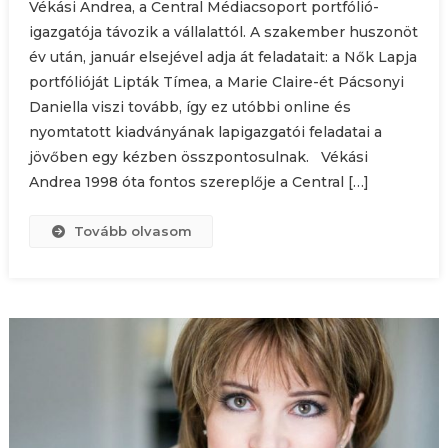
Vékási Andrea, a Central Médiacsoport portfólió-
igazgatója távozik a vállalattól. A szakember huszonöt
év után, január elsejével adja át feladatait: a Nők Lapja
portfólióját Lipták Tímea, a Marie Claire-ét Pácsonyi
Daniella viszi tovább, így ez utóbbi online és
nyomtatott kiadványának lapigazgatói feladatai a
jövőben egy kézben összpontosulnak. Vékási
Andrea 1998 óta fontos szereplője a Central […]
Tovább olvasom