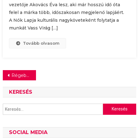
vezetője Akovács Éva lesz, aki már hosszú idő óta
felel a márka több, időszakosan megjelenő lapjáért.
A Nők Lapja kulturális nagyköveteként folytatja a
munkát Vass Virág […]
Tovább olvasom
Bejegyzés
Régebbi bejegyzések
navigáció
KERESÉS
Keresés:
SOCIAL MEDIA