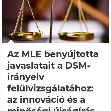
Az MLE benyújtotta
javaslatait a DSM-
irányelv
felülvizsgálatához:
az innováció és a
minőségi újságírás