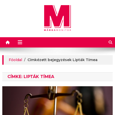
Márkamonitor
Főoldal
/
Címkézett bejegyzések Lipták Tímea
CÍMKE:
LIPTÁK TÍMEA