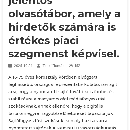
jelentős
olvasótábor, amely a
hirdetők számára is
értékes piaci
szegmenst képvisel.
2025-10-21
Tokaji Tamás
452
A 16-75 éves korosztály körében elvégzett
legfrissebb, országos reprezentatív kutatás rávilágít
arra, hogy a nyomtatott sajtó továbbra is fontos és
stabil része a magyarországi médiafogyasztási
szokásoknak, annak ellenére, hogy a digitális
tartalom egyre nagyobb előretörését tapasztaljuk.
Sajtófogyasztási szokások: komoly bázisa van a
nyomtatott sajtónak A Nemzeti Olvasottságkutatás