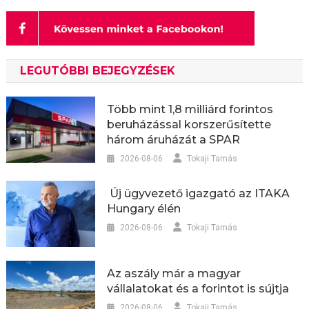
LEGUTÓBBI BEJEGYZÉSEK
Több mint 1,8 milliárd forintos
beruházással korszerűsítette
három áruházát a SPAR
2026-08-06
Tokaji Tamás
Új ügyvezető igazgató az ITAKA
Hungary élén
2026-08-06
Tokaji Tamás
Az aszály már a magyar
vállalatokat és a forintot is sújtja
2026-08-06
Tokaji Tamás