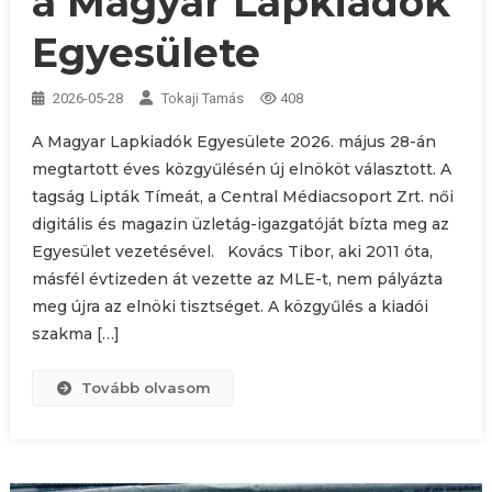
a Magyar Lapkiadók
Egyesülete
2026-05-28
Tokaji Tamás
408
A Magyar Lapkiadók Egyesülete 2026. május 28-án
megtartott éves közgyűlésén új elnököt választott. A
tagság Lipták Tímeát, a Central Médiacsoport Zrt. női
digitális és magazin üzletág-igazgatóját bízta meg az
Egyesület vezetésével. Kovács Tibor, aki 2011 óta,
másfél évtizeden át vezette az MLE-t, nem pályázta
meg újra az elnöki tisztséget. A közgyűlés a kiadói
szakma […]
Tovább olvasom