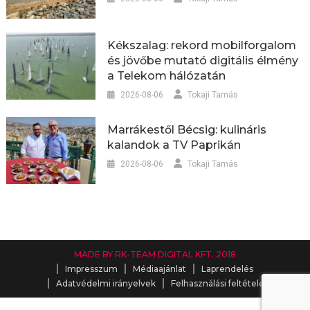
Kékszalag: rekord mobilforgalom
és jövőbe mutató digitális élmény
a Telekom hálózatán
2026-08-06
Tokaji Tamás
Marrákestől Bécsig: kulináris
kalandok a TV Paprikán
2026-08-06
Tokaji Tamás
MADE BY RK-TEAM DIGITAL KFT. 2018
Impresszum
Médiaajánlat
Laprendelés
Adatvédelmi irányelvek
Felhasználási feltételek