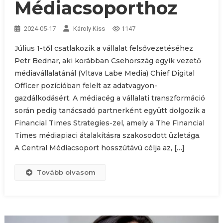
Médiacsoporthoz
2024-05-17
Károly Kiss
1147
Július 1-től csatlakozik a vállalat felsővezetéséhez
Petr Bednar, aki korábban Csehország egyik vezető
médiavállalatánál (Vltava Labe Media) Chief Digital
Officer pozícióban felelt az adatvagyon-
gazdálkodásért. A médiacég a vállalati transzformáció
során pedig tanácsadó partnerként együtt dolgozik a
Financial Times Strategies-zel, amely a The Financial
Times médiapiaci átalakításra szakosodott üzletága.
A Central Médiacsoport hosszútávú célja az, […]
Tovább olvasom