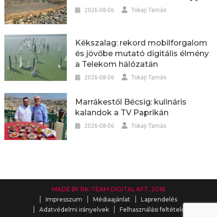
2026-08-06
Tokaji Tamás
Kékszalag: rekord mobilforgalom
és jövőbe mutató digitális élmény
a Telekom hálózatán
2026-08-06
Tokaji Tamás
Marrákestől Bécsig: kulináris
kalandok a TV Paprikán
2026-08-06
Tokaji Tamás
MADE BY RK-TEAM DIGITAL KFT. 2018
Impresszum
Médiaajánlat
Laprendelés
Adatvédelmi irányelvek
Felhasználási feltételek