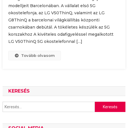
modelljeit Barcelonában. A vállalat első 5G
okostelefonja, az LG V50ThinQ, valamint az LG
G8ThinQ a barcelonai világkiállítás központi
csarnokában debütál. A tökéletes készülék az 5G
korszakhoz A kivételes odafigyeléssel megalkotott
LG V50ThinQ 5G okostelefonnal […]
Tovább olvasom
KERESÉS
Keresés: