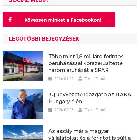
SOCIAL MEDIA
LEGUTÓBBI BEJEGYZÉSEK
Több mint 1,8 milliárd forintos
beruházással korszerűsítette
három áruházát a SPAR
2026-08-06
Tokaji Tamás
Új ügyvezető igazgató az ITAKA
Hungary élén
2026-08-06
Tokaji Tamás
Az aszály már a magyar
vállalatokat és a forintot is sújtja