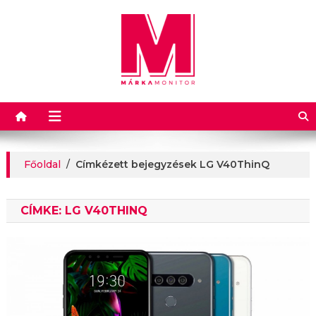
Márkamonitor
Főoldal
/
Címkézett bejegyzések LG V40ThinQ
CÍMKE:
LG V40THINQ