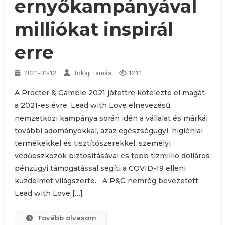
ernyőkampányával
milliókat inspirál
erre
2021-01-12
Tokaji Tamás
1211
A Procter & Gamble 2021 jótettre kötelezte el magát
a 2021-es évre. Lead with Love elnevezésű
nemzetközi kampánya során idén a vállalat és márkái
további adományokkal, azaz egészségügyi, higiéniai
termékekkel és tisztítószerekkel, személyi
védőeszközök biztosításával és több tízmillió dolláros
pénzügyi támogatással segíti a COVID-19 elleni
küzdelmet világszerte. A P&G nemrég bevezetett
Lead with Love […]
Tovább olvasom