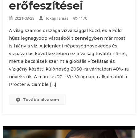
erőfeszítései
2021-03-23
Tokaji Tamás
1170
A világ számos országa vízválsággal küzd, és a Föld
húsz legnagyobb városából tizennégyben már most
is hiány a víz. A jelenlegi népességnövekedés és
vízpazarlás következtében ez a válság tovább nőhet,
mert a becslések szerint a globális vízellátás és
vízigény közötti különbség 2030-ra várhatóan 40%-ra
növekszik. A március 22-i Víz Világnapja alkalmából a
Procter & Gamble […]
Tovább olvasom