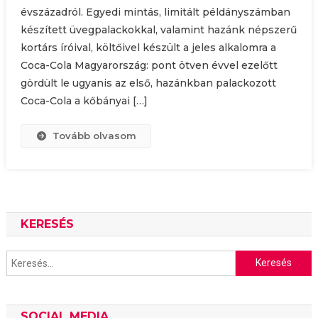
évszázadról. Egyedi mintás, limitált példányszámban
készített üvegpalackokkal, valamint hazánk népszerű
kortárs íróival, költőivel készült a jeles alkalomra a
Coca-Cola Magyarország: pont ötven évvel ezelőtt
gördült le ugyanis az első, hazánkban palackozott
Coca-Cola a kőbányai […]
Tovább olvasom
KERESÉS
Keresés:
SOCIAL MEDIA