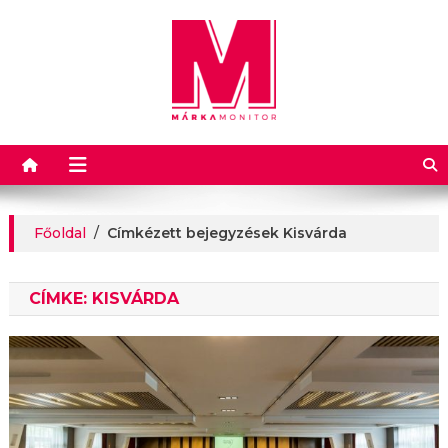
Márkamonitor
Főoldal
/
Címkézett bejegyzések Kisvárda
CÍMKE:
KISVÁRDA