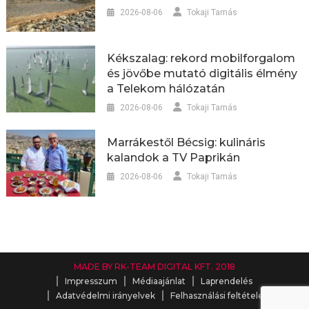
2026-08-06
Tokaji Tamás
Kékszalag: rekord mobilforgalom
és jövőbe mutató digitális élmény
a Telekom hálózatán
2026-08-06
Tokaji Tamás
Marrákestől Bécsig: kulináris
kalandok a TV Paprikán
2026-08-06
Tokaji Tamás
MADE BY RK-TEAM DIGITAL KFT. 2018
Impresszum
Médiaajánlat
Laprendelés
Adatvédelmi irányelvek
Felhasználási feltételek