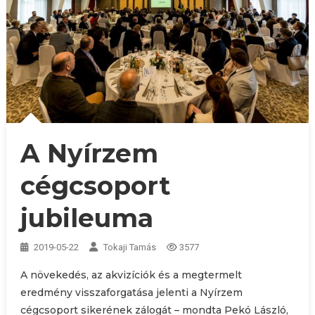
A Nyírzem
cégcsoport
jubileuma
2019-05-22
Tokaji Tamás
3577
A növekedés, az akvizíciók és a megtermelt
eredmény visszaforgatása jelenti a Nyírzem
cégcsoport sikerének zálogát – mondta Pekó László,