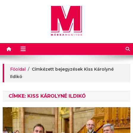
Márkamonitor
Főoldal
/
Címkézett bejegyzések Kiss Károlyné
Ildikó
CÍMKE:
KISS KÁROLYNÉ ILDIKÓ