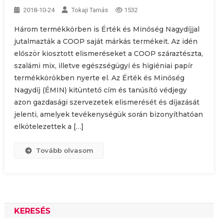
2018-10-24
Tokaji Tamás
1532
Három termékkörben is Érték és Minőség Nagydíjjal
jutalmazták a COOP saját márkás termékeit. Az idén
először kiosztott elismeréseket a COOP száraztészta,
szalámi mix, illetve egészségügyi és higiéniai papír
termékkörökben nyerte el. Az Érték és Minőség
Nagydíj (ÉMIN) kitüntető cím és tanúsító védjegy
azon gazdasági szervezetek elismerését és díjazását
jelenti, amelyek tevékenységük során bizonyíthatóan
elkötelezettek a […]
Tovább olvasom
KERESÉS