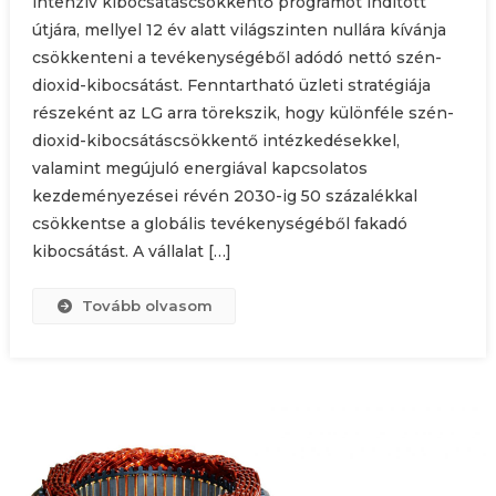
intenzív kibocsátáscsökkentő programot indított
útjára, mellyel 12 év alatt világszinten nullára kívánja
csökkenteni a tevékenységéből adódó nettó szén-
dioxid-kibocsátást. Fenntartható üzleti stratégiája
részeként az LG arra törekszik, hogy különféle szén-
dioxid-kibocsátáscsökkentő intézkedésekkel,
valamint megújuló energiával kapcsolatos
kezdeményezései révén 2030-ig 50 százalékkal
csökkentse a globális tevékenységéből fakadó
kibocsátást. A vállalat […]
Tovább olvasom