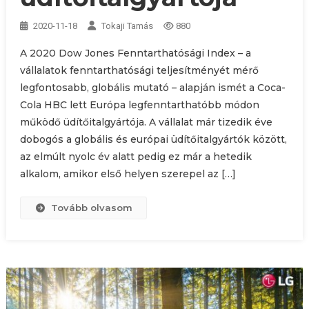
2020-11-18
Tokaji Tamás
880
A 2020 Dow Jones Fenntarthatósági Index – a
vállalatok fenntarthatósági teljesítményét mérő
legfontosabb, globális mutató – alapján ismét a Coca-
Cola HBC lett Európa legfenntarthatóbb módon
működő üdítőitalgyártója. A vállalat már tizedik éve
dobogós a globális és európai üdítőitalgyártók között,
az elmúlt nyolc év alatt pedig ez már a hetedik
alkalom, amikor első helyen szerepel az […]
Tovább olvasom