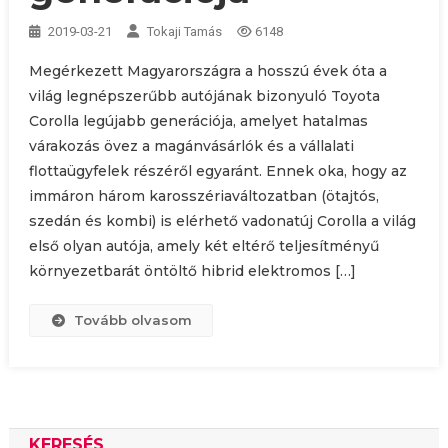
2019-03-21
Tokaji Tamás
6148
Megérkezett Magyarországra a hosszú évek óta a
világ legnépszerűbb autójának bizonyuló Toyota
Corolla legújabb generációja, amelyet hatalmas
várakozás övez a magánvásárlók és a vállalati
flottaügyfelek részéről egyaránt. Ennek oka, hogy az
immáron három karosszériaváltozatban (ötajtós,
szedán és kombi) is elérhető vadonatúj Corolla a világ
első olyan autója, amely két eltérő teljesítményű
környezetbarát öntöltő hibrid elektromos […]
Tovább olvasom
KERESÉS