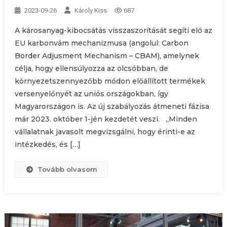
2023-09-26
Károly Kiss
687
A károsanyag-kibocsátás visszaszorítását segíti elő az
EU karbonvám mechanizmusa (angolul: Carbon
Border Adjusment Mechanism – CBAM), amelynek
célja, hogy ellensúlyozza az olcsóbban, de
környezetszennyezőbb módon előállított termékek
versenyelőnyét az uniós országokban, így
Magyarországon is. Az új szabályozás átmeneti fázisa
már 2023. október 1-jén kezdetét veszi. „Minden
vállalatnak javasolt megvizsgálni, hogy érinti-e az
intézkedés, és […]
Tovább olvasom