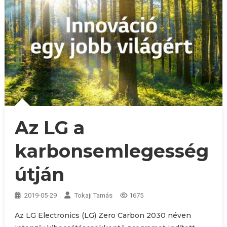
Az LG a
karbonsemlegesség
útján
2019-05-29
Tokaji Tamás
1675
Az LG Electronics (LG) Zero Carbon 2030 néven