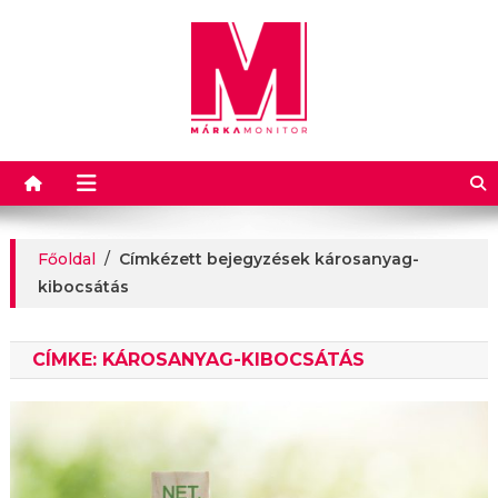
Márkamonitor
Főoldal
/
Címkézett bejegyzések károsanyag-
kibocsátás
CÍMKE:
KÁROSANYAG-KIBOCSÁTÁS