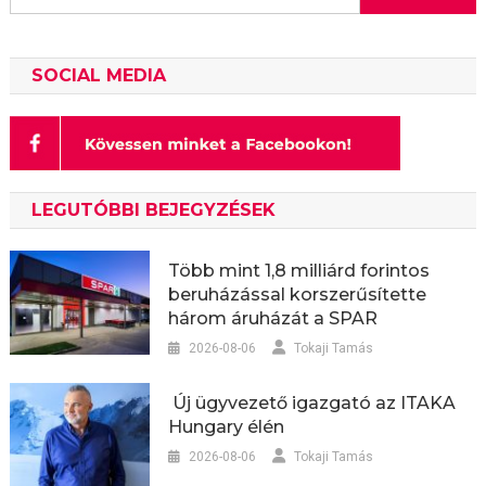
SOCIAL MEDIA
LEGUTÓBBI BEJEGYZÉSEK
Több mint 1,8 milliárd forintos
beruházással korszerűsítette
három áruházát a SPAR
2026-08-06
Tokaji Tamás
Új ügyvezető igazgató az ITAKA
Hungary élén
2026-08-06
Tokaji Tamás