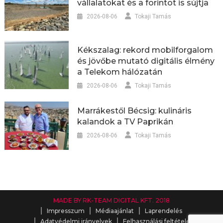
vállalatokat és a forintot is sújtja
2026-08-06
Tokaji Tamás
Kékszalag: rekord mobilforgalom
és jövőbe mutató digitális élmény
a Telekom hálózatán
2026-08-06
Tokaji Tamás
Marrákestől Bécsig: kulináris
kalandok a TV Paprikán
2026-08-06
Tokaji Tamás
MADE BY RK-TEAM DIGITAL KFT. 2018
Impresszum
Médiaajánlat
Laprendelés
Adatvédelmi irányelvek
Felhasználási feltételek