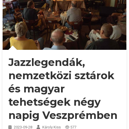
Jazzlegendák,
nemzetközi sztárok
és magyar
tehetségek négy
napig Veszprémben
2023-09-28
Károly Kiss
577