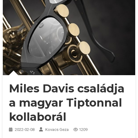
Miles Davis családja
a magyar Tiptonnal
kollaborál
2022-02-08
Kovacs Geza
1209