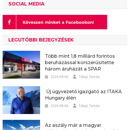
SOCIAL MEDIA
LEGUTÓBBI BEJEGYZÉSEK
Több mint 1,8 milliárd forintos
beruházással korszerűsítette
három áruházát a SPAR
2026-08-06
Tokaji Tamás
Új ügyvezető igazgató az ITAKA
Hungary élén
2026-08-06
Tokaji Tamás
Az aszály már a magyar