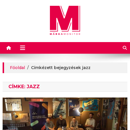
Márkamonitor
Főoldal
/
Címkézett bejegyzések jazz
CÍMKE:
JAZZ