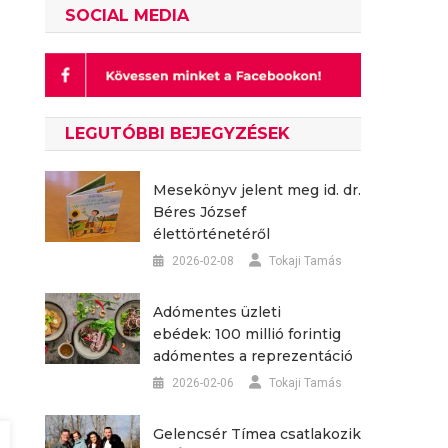
SOCIAL MEDIA
LEGUTÓBBI BEJEGYZÉSEK
Mesekönyv jelent meg id. dr.
Béres József
élettörténetéről
2026-02-08
Tokaji Tamás
Adómentes üzleti
ebédek: 100 millió forintig
adómentes a reprezentáció
2026-02-06
Tokaji Tamás
Gelencsér Tímea csatlakozik