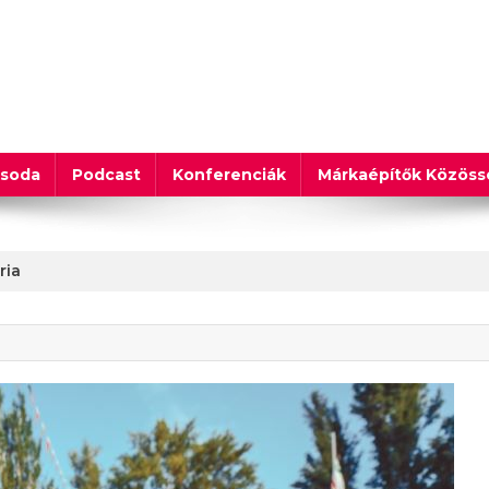
csoda
Podcast
Konferenciák
Márkaépítők Közös
ria