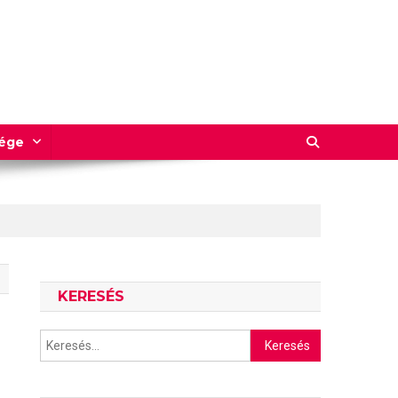
sége
KERESÉS
Keresés: