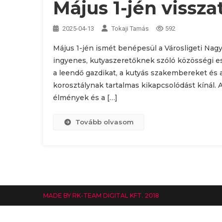
Május 1-jén vissza
2025-04-13
Tokaji Tamás
592
Május 1-jén ismét benépesül a Városligeti Nag
ingyenes, kutyaszeretőknek szóló közösségi ese
a leendő gazdikat, a kutyás szakembereket és 
korosztálynak tartalmas kikapcsolódást kínál. 
élmények és a […]
Tovább olvasom
MADE BY RK-TEAM DIGITAL KFT. 2018