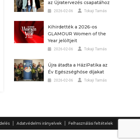
az Újratervezés csapatához
2026-02-06
Tokaji Tamás
Kihirdették a 2026-os
GLAMOUR Women of the
Year jelöltjeit
2026-02-06
Tokaji Tamás
Újra átadta a HáziPatika az
Év Egészséghőse díjakat
2026-02-06
Tokaji Tamás
delés
Adatvédelmi irányelvek
Felhasználási feltételek