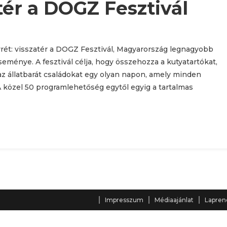
tér a DOGZ Fesztivál
yrét: visszatér a DOGZ Fesztivál, Magyarország legnagyobb
ménye. A fesztivál célja, hogy összehozza a kutyatartókat,
az állatbarát családokat egy olyan napon, amely minden
A közel 50 programlehetőség egytől egyig a tartalmas
Impresszum
Médiaajánlat
Lapren