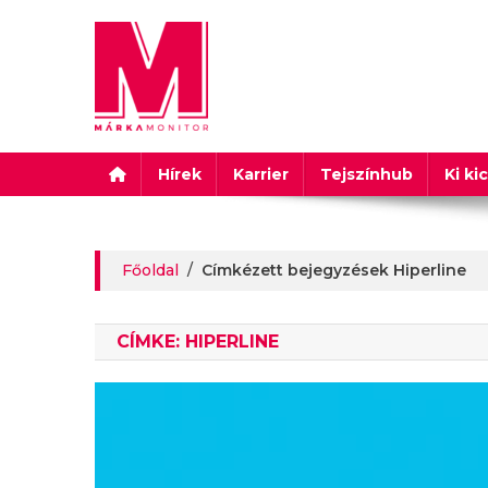
Márkamonitor
Hírek
Karrier
Tejszínhub
Ki ki
Főoldal
/
Címkézett bejegyzések Hiperline
CÍMKE:
HIPERLINE