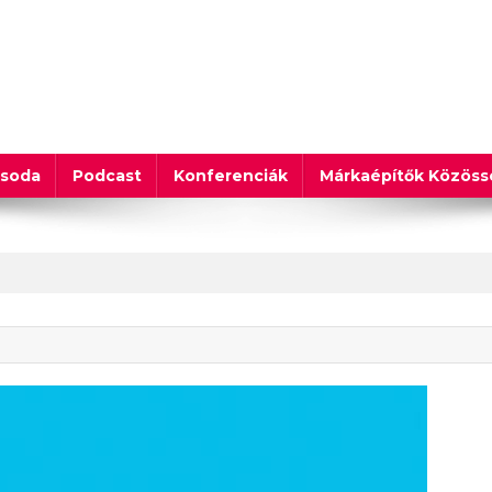
csoda
Podcast
Konferenciák
Márkaépítők Közös