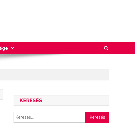
sége
KERESÉS
Keresés: