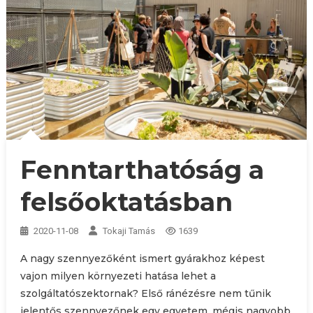
Fenntarthatóság a
felsőoktatásban
2020-11-08
Tokaji Tamás
1639
A nagy szennyezőként ismert gyárakhoz képest
vajon milyen környezeti hatása lehet a
szolgáltatószektornak? Első ránézésre nem tűnik
jelentős szennyezőnek egy egyetem, mégis nagyobb