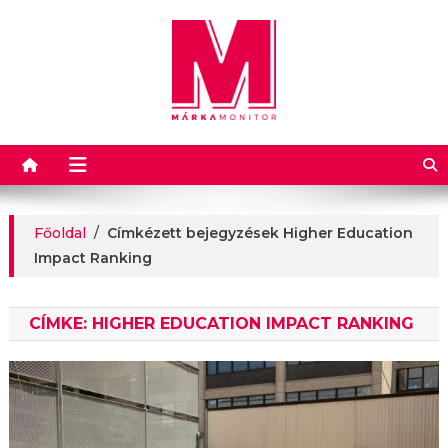
Márkamonitor
Főoldal
/
Címkézett bejegyzések Higher Education
Impact Ranking
CÍMKE:
HIGHER EDUCATION IMPACT RANKING