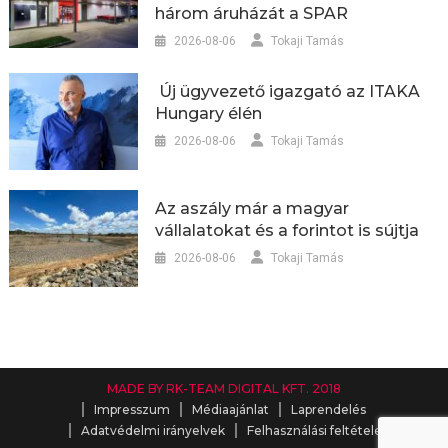
három áruházát a SPAR
2026-08-06
Tokaji Tamás
Új ügyvezető igazgató az ITAKA
Hungary élén
2026-08-06
Tokaji Tamás
Az aszály már a magyar
vállalatokat és a forintot is sújtja
2026-08-06
Tokaji Tamás
MADE BY RK-TEAM DIGITAL KFT. 2018
Impresszum
Médiaajánlat
Laprendelés
Adatvédelmi irányelvek
Felhasználási feltételek