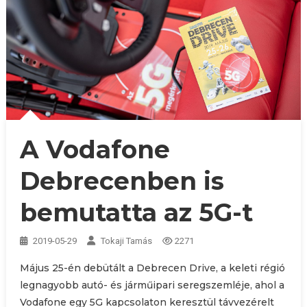
A Vodafone
Debrecenben is
bemutatta az 5G-t
2019-05-29
Tokaji Tamás
2271
Május 25-én debütált a Debrecen Drive, a keleti régió
legnagyobb autó- és járműipari seregszemléje, ahol a
Vodafone egy 5G kapcsolaton keresztül távvezérelt