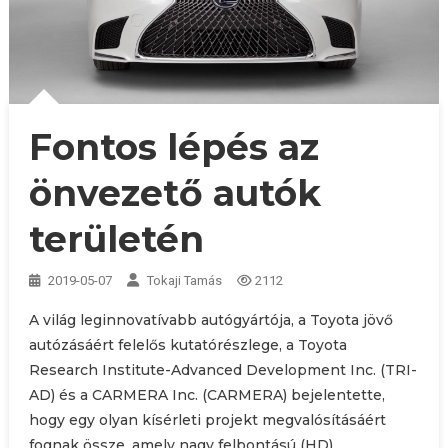
Fontos lépés az
önvezető autók
területén
2019-05-07
Tokaji Tamás
2112
A világ leginnovatívabb autógyártója, a Toyota jövő
autózásáért felelős kutatórészlege, a Toyota
Research Institute-Advanced Development Inc. (TRI-
AD) és a CARMERA Inc. (CARMERA) bejelentette,
hogy egy olyan kísérleti projekt megvalósításáért
fognak össze, amely nagy felbontású (HD),