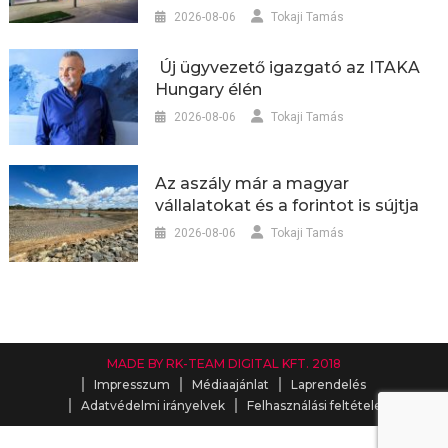
2026-08-06
Tokaji Tamás
Új ügyvezető igazgató az ITAKA
Hungary élén
2026-08-06
Tokaji Tamás
Az aszály már a magyar
vállalatokat és a forintot is sújtja
2026-08-06
Tokaji Tamás
MADE BY RK-TEAM DIGITAL KFT. 2018
Impresszum
Médiaajánlat
Laprendelés
Adatvédelmi irányelvek
Felhasználási feltételek