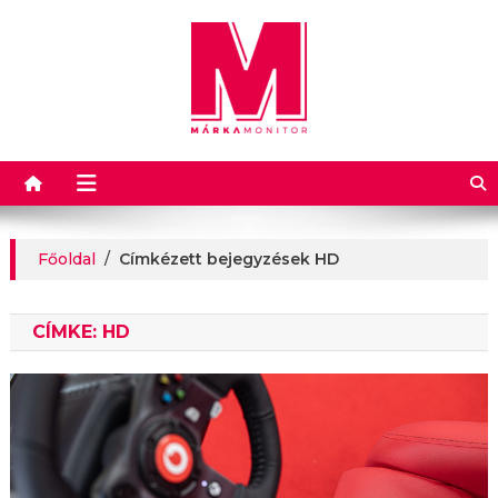
Márkamonitor
Főoldal
/
Címkézett bejegyzések HD
CÍMKE:
HD