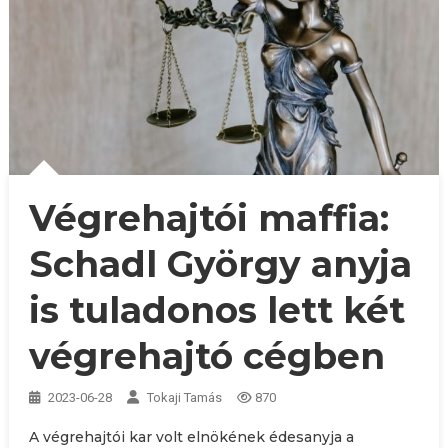
Végrehajtói maffia:
Schadl György anyja
is tuladonos lett két
végrehajtó cégben
2023-06-28
Tokaji Tamás
870
A végrehajtói kar volt elnökének édesanyja a