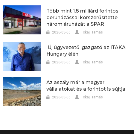
Több mint 1,8 milliárd forintos
beruházással korszerűsítette
három áruházát a SPAR
2026-08-06
Tokaji Tamás
Új ügyvezető igazgató az ITAKA
Hungary élén
2026-08-06
Tokaji Tamás
Az aszály már a magyar
vállalatokat és a forintot is sújtja
2026-08-06
Tokaji Tamás