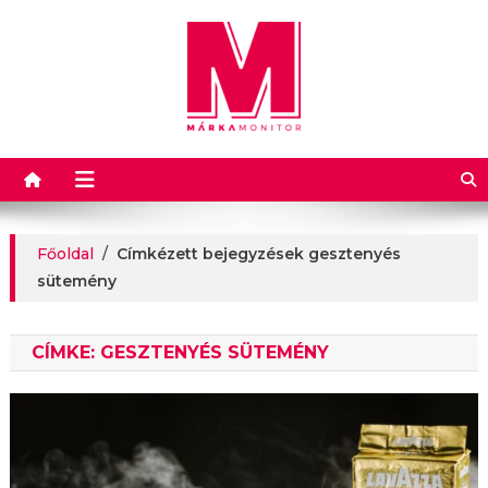
Márkamonitor
Főoldal
/
Címkézett bejegyzések gesztenyés
sütemény
CÍMKE:
GESZTENYÉS SÜTEMÉNY