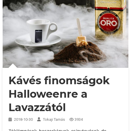
Kávés finomságok
Halloweenre a
Lavazzától
2018-10-30
Tokaji Tamás
3934
Töklámpások, boszorkányok, csínytevések, de