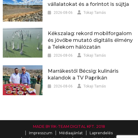
vállalatokat és a forintot is sújtja
2026-08-06
Tokaji Tamás
Kékszalag: rekord mobilforgalom
és jövőbe mutató digitális élmény
a Telekom hálózatán
2026-08-06
Tokaji Tamás
Marrákestől Bécsig: kulináris
kalandok a TV Paprikán
2026-08-06
Tokaji Tamás
MADE BY RK-TEAM DIGITAL KFT. 2018
Impresszum
Médiaajánlat
Laprendelés