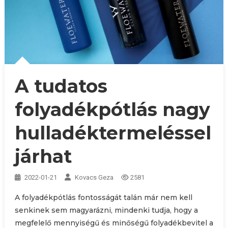
A tudatos
folyadékpótlás nagy
hulladéktermeléssel
járhat
2022-01-21
Kovacs Geza
2581
A folyadékpótlás fontosságát talán már nem kell
senkinek sem magyarázni, mindenki tudja, hogy a
megfelelő mennyiségű és minőségű folyadékbevitel a