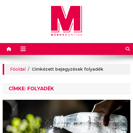
Márkamonitor
Főoldal
/
Címkézett bejegyzések folyadék
CÍMKE:
FOLYADÉK