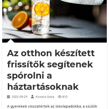
Az otthon készített
frissítők segítenek
spórolni a
háztartásoknak
2022-09-29
Kovacs Geza
815
A gyerekek visszatértek az iskolapadokba, a szülők