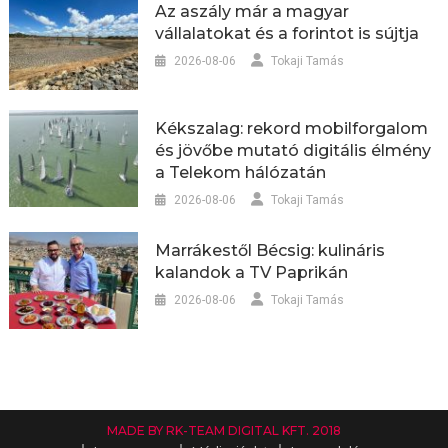
Az aszály már a magyar
vállalatokat és a forintot is sújtja
2026-08-06
Tokaji Tamás
Kékszalag: rekord mobilforgalom
és jövőbe mutató digitális élmény
a Telekom hálózatán
2026-08-06
Tokaji Tamás
Marrákestől Bécsig: kulináris
kalandok a TV Paprikán
2026-08-06
Tokaji Tamás
MADE BY RK-TEAM DIGITAL KFT. 2018