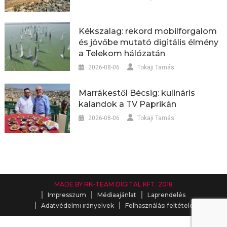
Kékszalag: rekord mobilforgalom
és jövőbe mutató digitális élmény
a Telekom hálózatán
2026-08-06
Tokaji Tamás
Marrákestől Bécsig: kulináris
kalandok a TV Paprikán
2026-08-06
Tokaji Tamás
MADE BY RK-TEAM DIGITAL KFT. 2018
Impresszum
Médiaajánlat
Laprendelés
Adatvédelmi irányelvek
Felhasználási feltételek