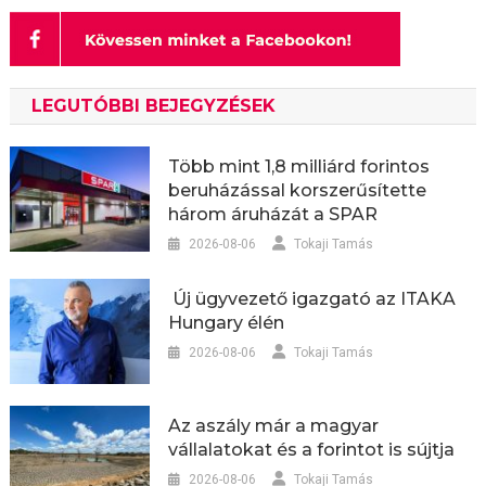
LEGUTÓBBI BEJEGYZÉSEK
Több mint 1,8 milliárd forintos
beruházással korszerűsítette
három áruházát a SPAR
2026-08-06
Tokaji Tamás
Új ügyvezető igazgató az ITAKA
Hungary élén
2026-08-06
Tokaji Tamás
Az aszály már a magyar
vállalatokat és a forintot is sújtja
2026-08-06
Tokaji Tamás