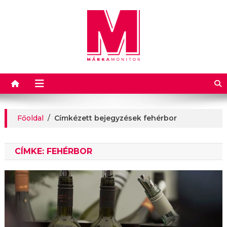
Márkamonitor
Főoldal
/
Címkézett bejegyzések fehérbor
CÍMKE:
FEHÉRBOR