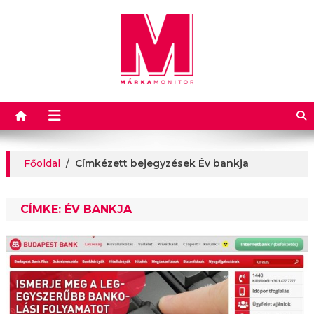
Márkamonitor
Főoldal
/
Címkézett bejegyzések Év bankja
CÍMKE:
ÉV BANKJA