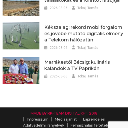
vállalatokat és a forintot is sújtja
2026-08-06
Tokaji Tamás
Kékszalag: rekord mobilforgalom
és jövőbe mutató digitális élmény
a Telekom hálózatán
2026-08-06
Tokaji Tamás
Marrákestől Bécsig: kulináris
kalandok a TV Paprikán
2026-08-06
Tokaji Tamás
MADE BY RK-TEAM DIGITAL KFT. 2018
Impresszum
Médiaajánlat
Laprendelés
Adatvédelmi irányelvek
Felhasználási feltételek