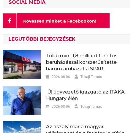
SOCIAL MEDIA
LEGUTÓBBI BEJEGYZÉSEK
Több mint 1,8 milliárd forintos
beruházással korszerűsítette
három áruházát a SPAR
2026-08-06
Tokaji Tamás
Új ügyvezető igazgató az ITAKA
Hungary élén
2026-08-06
Tokaji Tamás
Az aszály már a magyar