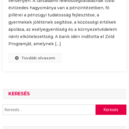
versenyen. A társadalmi felelősségvállalásnak több
évtizedes hagyománya van a pénzintézetben, fő
pillérei a pénzügyi tudatosság fejlesztése, a
gyermekek jólétének segítése, a közösségi értékek
ápolása, az esélyegyenlőség és a környezetvédelem
iránti elkötelezettség. A bank idén indította el Zöld
Programját, amelynek […]
Tovább olvasom
KERESÉS
Keresés: