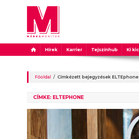
Márkamonitor
Hírek
Karrier
Tejszínhub
Ki ki
Főoldal
/
Címkézett bejegyzések ELTEphone
CÍMKE:
ELTEPHONE