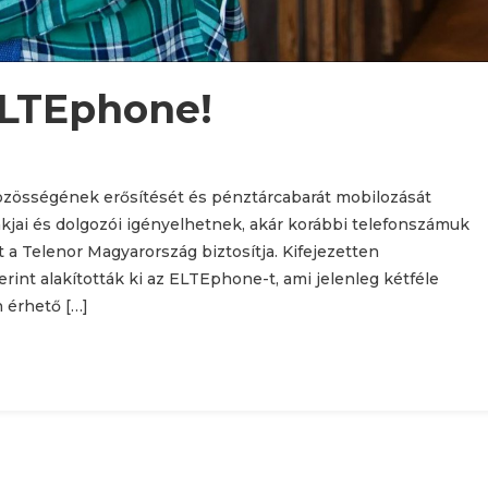
ELTEphone!
össégének erősítését és pénztárcabarát mobilozását
jai és dolgozói igényelhetnek, akár korábbi telefonszámuk
a Telenor Magyarország biztosítja. Kifejezetten
int alakították ki az ELTEphone-t, ami jelenleg kétféle
 érhető […]