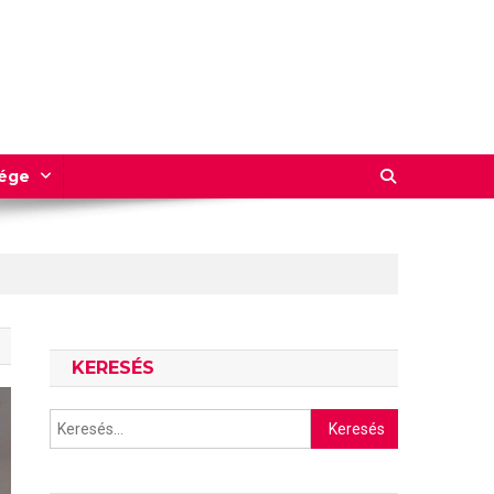
sége
KERESÉS
Keresés: