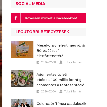
SOCIAL MEDIA
LEGUTÓBBI BEJEGYZÉSEK
Mesekönyv jelent meg id. dr.
Béres József
élettörténetéről
2026-02-08
Tokaji Tamás
Adómentes üzleti
ebédek: 100 millió forintig
adómentes a reprezentáció
2026-02-06
Tokaji Tamás
Gelencsér Tímea csatlakozik