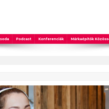
csoda
Podcast
Konferenciák
Márkaépítők Közös