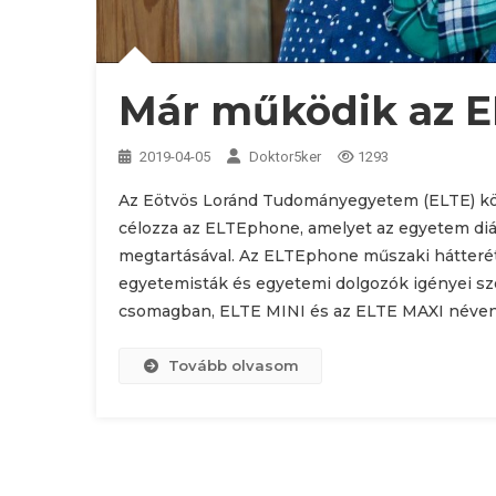
Már működik az 
2019-04-05
Doktor5ker
1293
Az Eötvös Loránd Tudományegyetem (ELTE) köz
célozza az ELTEphone, amelyet az egyetem diák
megtartásával. Az ELTEphone műszaki hátterét 
egyetemisták és egyetemi dolgozók igényei szer
csomagban, ELTE MINI és az ELTE MAXI néven
Tovább olvasom