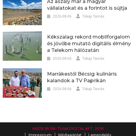
Az aszály már a magyar
vállalatokat és a forintot is sújtja
2026-08-06
Tokaji Tamás
Kékszalag: rekord mobilforgalom
és jövőbe mutató digitális élmény
a Telekom hálózatán
2026-08-06
Tokaji Tamás
Marrákestől Bécsig: kulináris
kalandok a TV Paprikán
2026-08-06
Tokaji Tamás
MADE BY RK-TEAM DIGITAL KFT. 2018
Impresszum
Médiaajánlat
Laprendelés