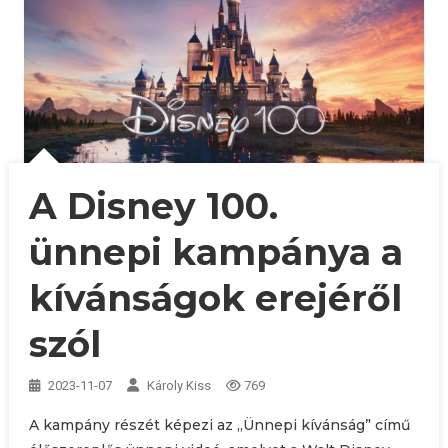
A Disney 100.
ünnepi kampánya a
kívánságok erejéről
szól
2023-11-07
Károly Kiss
769
A kampány részét képezi az „Ünnepi kívánság” című