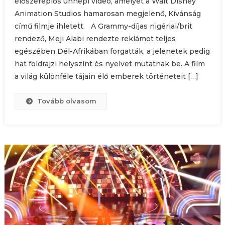
élőszereplős ünnepi videó, amelyet a Walt Disney
Animation Studios hamarosan megjelenő, Kívánság
című filmje ihletett. A Grammy-díjas nigériai/brit
rendező, Meji Alabi rendezte reklámot teljes
egészében Dél-Afrikában forgatták, a jelenetek pedig
hat földrajzi helyszínt és nyelvet mutatnak be. A film
a világ különféle tájain élő emberek történeteit […]
Tovább olvasom