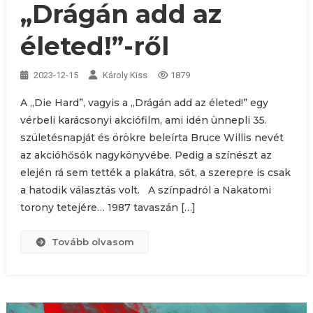
„Drágán add az
életed!”-ről
2023-12-15
Károly Kiss
1879
A „Die Hard”, vagyis a „Drágán add az életed!” egy
vérbeli karácsonyi akciófilm, ami idén ünnepli 35.
születésnapját és örökre beleírta Bruce Willis nevét
az akcióhősök nagykönyvébe. Pedig a színészt az
elején rá sem tették a plakátra, sőt, a szerepre is csak
a hatodik választás volt. A színpadról a Nakatomi
torony tetejére… 1987 tavaszán […]
Tovább olvasom