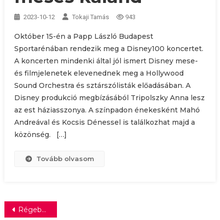
2023-10-12
Tokaji Tamás
943
Október 15-én a Papp László Budapest
Sportarénában rendezik meg a Disney100 koncertet.
A koncerten mindenki által jól ismert Disney mese-
és filmjelenetek elevenednek meg a Hollywood
Sound Orchestra és sztárszólisták előadásában. A
Disney produkció megbízásából Tripolszky Anna lesz
az est háziasszonya. A színpadon énekesként Mahó
Andreával és Kocsis Dénessel is találkozhat majd a
közönség. […]
Tovább olvasom
Bejegyzés
Régebbi bejegyzések