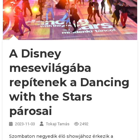
A Disney
mesevilágába
repítenek a Dancing
with the Stars
párosai
2023-11-03
Tokaji Tamás
2492
Szombaton negyedik élő showjához érkezik a