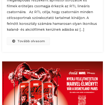
megállapodás részeként áprilistól sorozatok és
filmek erőteljes csomagja érkezik az RTL lineáris
csatornáira. Az RTL célja, hogy csatornáin minden
célcsoportnak szórakoztató tartalmat kínáljon. A
felnőtt korosztály számára hamarosan olyan ikonikus
kaland- és akciófilmek kerülnek adásba az […]
Tovább olvasom