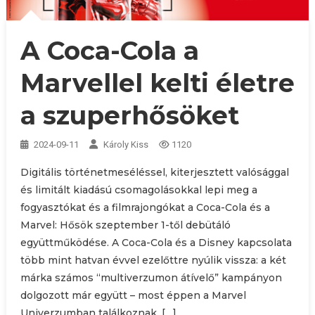
A Coca-Cola a
Marvellel kelti életre
a szuperhősöket
2024-09-11
Károly Kiss
1120
Digitális történetmeséléssel, kiterjesztett valósággal
és limitált kiadású csomagolásokkal lepi meg a
fogyasztókat és a filmrajongókat a Coca-Cola és a
Marvel: Hősök szeptember 1-től debütáló
együttműködése. A Coca-Cola és a Disney kapcsolata
több mint hatvan évvel ezelőttre nyúlik vissza: a két
márka számos “multiverzumon átívelő” kampányon
dolgozott már együtt – most éppen a Marvel
Univerzumban találkoznak. […]