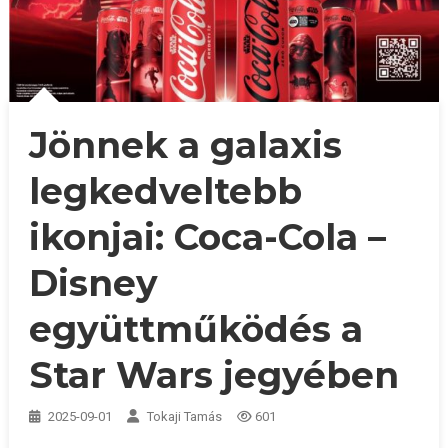
Jönnek a galaxis
legkedveltebb
ikonjai: Coca-Cola –
Disney
együttműködés a
Star Wars jegyében
2025-09-01
Tokaji Tamás
601