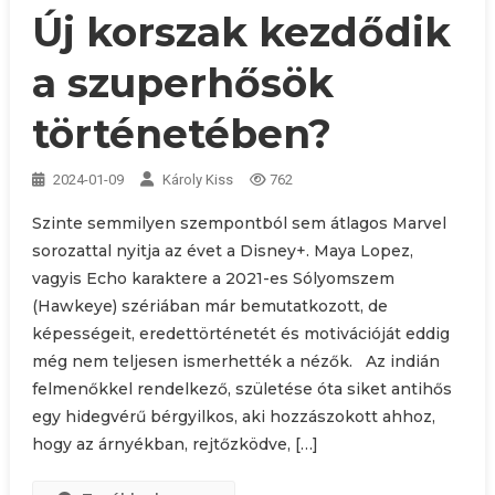
Új korszak kezdődik
a szuperhősök
történetében?
2024-01-09
Károly Kiss
762
Szinte semmilyen szempontból sem átlagos Marvel
sorozattal nyitja az évet a Disney+. Maya Lopez,
vagyis Echo karaktere a 2021-es Sólyomszem
(Hawkeye) szériában már bemutatkozott, de
képességeit, eredettörténetét és motivációját eddig
még nem teljesen ismerhették a nézők. Az indián
felmenőkkel rendelkező, születése óta siket antihős
egy hidegvérű bérgyilkos, aki hozzászokott ahhoz,
hogy az árnyékban, rejtőzködve, […]