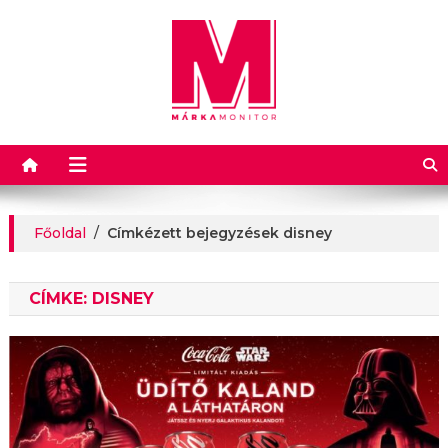
Márkamonitor
Főoldal
/
Címkézett bejegyzések disney
CÍMKE:
DISNEY