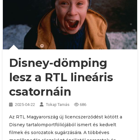
Disney-dömping
lesz a RTL lineáris
csatornáin
2025-04-22
Tokaji Tamás
686
Az RTL Magyarország új licencszerződést kötött a
Disney tartalomportfóliójából ismert és kedvelt
filmek és sorozatok sugárzására. A többéves