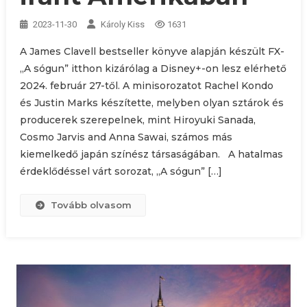
2023-11-30
Károly Kiss
1631
A James Clavell bestseller könyve alapján készült FX-
„A sógun” itthon kizárólag a Disney+-on lesz elérhető
2024. február 27-től. A minisorozatot Rachel Kondo
és Justin Marks készítette, melyben olyan sztárok és
producerek szerepelnek, mint Hiroyuki Sanada,
Cosmo Jarvis and Anna Sawai, számos más
kiemelkedő japán színész társaságában. A hatalmas
érdeklődéssel várt sorozat, „A sógun” […]
Tovább olvasom